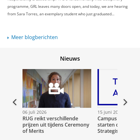
programme, GRL leaves many doors open, and today, we are hearing
from Sara Torres, an exemplary student who just graduated...
Meer blogberichten
Nieuws
Vorige
Volge
06 juli 2026
15 juni 2026
RUG reikt verschillende
Campus Fryslân 
prijzen uit tijdens Ceremony
starten collegere
of Merits
Strategisch Advis