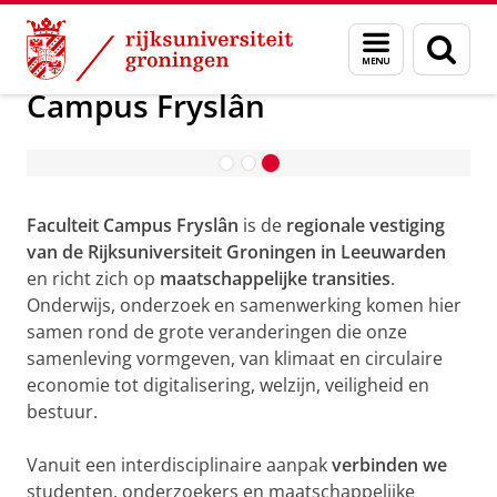
Skip
Skip
Over ons
Campus Fryslân
Menu
Zoek
to
to
en
Content
Navigation
zoeken
Campus Fryslân
Faculteit Campus Fryslân
is de
regionale vestiging
van de Rijksuniversiteit Groningen in Leeuwarden
en richt zich op
maatschappelijke transities
.
Onderwijs, onderzoek en samenwerking komen hier
samen rond de grote veranderingen die onze
samenleving vormgeven, van klimaat en circulaire
economie tot digitalisering, welzijn, veiligheid en
bestuur.
Vanuit een interdisciplinaire aanpak
verbinden we
studenten, onderzoekers en maatschappelijke