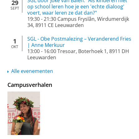
SGL door Joke van Balen: "Als kinderen niet
29
op school leren hoe je een 'echte dialoog'
SEPT
voert, waar leren ze dat dan?"
19:30
-
21:30
Campus Fryslân, Wirdumerdijk
34, 8911 CE Leeuwarden
SGL - Obe Postmalezing – Veranderend Fries
1
| Anne Merkuur
OKT
13:00
-
16:00
Tresoar, Boterhoek 1, 8911 DH
Leeuwarden
Alle evenementen
Campusverhalen