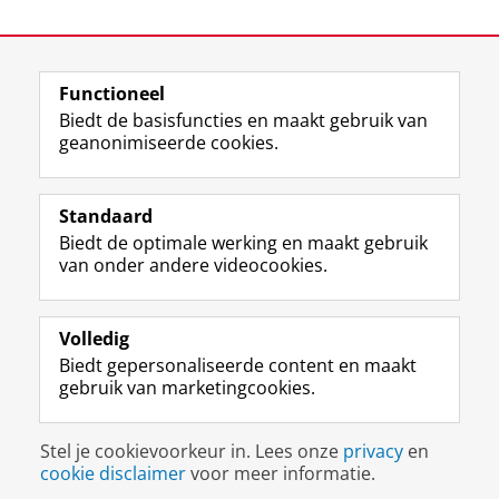
View this page in:
English
Functioneel
Biedt de basisfuncties en maakt gebruik van
geanonimiseerde cookies.
F
L
R
I
Y
Volg de RUG
a
i
S
n
o
Standaard
c
n
S
s
u
Biedt de optimale werking en maakt gebruik
e
k
-
t
T
Studiekiezers
van onder andere videocookies.
b
e
f
a
u
Maatschappij/bedrijven
o
d
e
g
b
o
I
e
r
e
Alumni
k
n
d
a
-
Volledig
p
-
R
m
k
Biedt gepersonaliseerde content en maakt
Over ons
a
p
i
-
a
gebruik van marketingcookies.
g
a
j
a
n
i
g
k
c
a
Disclaimer & Copyright
Privacy
Cookies
n
i
s
c
a
Stel je cookievoorkeur in. Lees onze
privacy
en
Inloggen
a
n
u
o
l
cookie disclaimer
voor meer informatie.
R
a
n
u
R