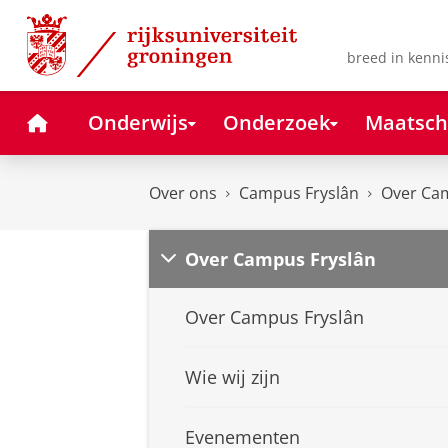
Skip
Skip
to
to
Content
Navigation
breed in kenni
Home
Onderwijs
Onderzoek
Maatsch
Over ons
Campus Fryslân
Over Ca
Over Campus Fryslân
Over Campus Fryslân
Wie wij zijn
Evenementen