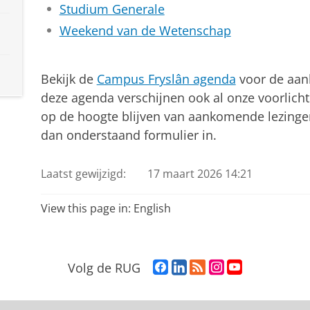
Studium Generale
Weekend van de Wetenschap
Bekijk de
Campus Fryslân agenda
voor de aan
deze agenda verschijnen ook al onze voorlicht
op de hoogte blijven van aankomende lezing
dan onderstaand formulier in.
Laatst gewijzigd:
17 maart 2026 14:21
View this page in:
English
F
L
R
I
Y
Volg de RUG
a
i
S
n
o
c
n
S
s
u