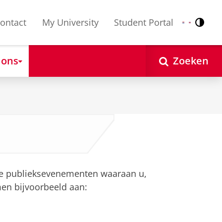
ontact
My University
Student Portal
Contr
Nederlands
English
 ons
Zoeken
de publieksevenementen waaraan u,
men bijvoorbeeld aan: