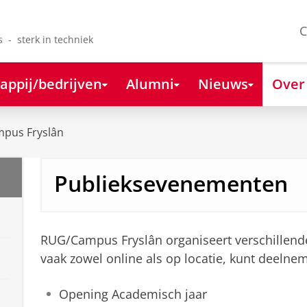
C
s - sterk in techniek
appij/bedrijven
Alumni
Nieuws
Over
mpus Fryslân
Publieksevenementen
RUG/Campus Fryslân organiseert verschillen
vaak zowel online als op locatie, kunt deelne
Opening Academisch jaar