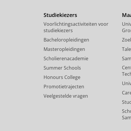
Studiekiezers
Maa
Voorlichtingsactiviteiten voor
Univ
studiekiezers
Gro
Bacheloropleidingen
Zoe
Masteropleidingen
Tal
Scholierenacademie
Sam
Cen
Summer Schools
Tec
Honours College
Uni
Promotietrajecten
Car
Veelgestelde vragen
Stu
Sch
Sam