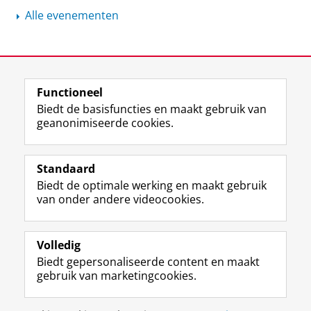
Alle evenementen
View this page in:
English
Functioneel
Biedt de basisfuncties en maakt gebruik van
geanonimiseerde cookies.
F
L
R
I
Y
Volg de RUG
a
i
S
n
o
Standaard
c
n
S
s
u
Biedt de optimale werking en maakt gebruik
e
k
-
t
T
Studiekiezers
van onder andere videocookies.
b
e
f
a
u
Maatschappij/bedrijven
o
d
e
g
b
o
I
e
r
e
Alumni
k
n
d
a
-
Volledig
p
-
R
m
k
Biedt gepersonaliseerde content en maakt
Over ons
a
p
i
-
a
gebruik van marketingcookies.
g
a
j
a
n
i
g
k
c
a
Disclaimer & Copyright
Privacy
Cookies