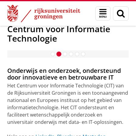
Skip
Skip
Centrum voor Informatie Technologie
Menu
Zoek
to
to
en
Content
Navigation
zoeken
Centrum voor Informatie
Technologie
Research Support Hub
Onderwijs en onderzoek, ondersteund
door innovatieve en betrouwbare IT
Het Centrum voor Informatie Technologie (CIT) van
de Rijksuniversiteit Groningen is een toonaangevend
nationaal en Europees instituut op het gebied van
informatietechnologie. Het CIT ondersteunt en
faciliteert wetenschappelijk onderzoek en
universitair onderwijs met data- en IT-oplossingen.