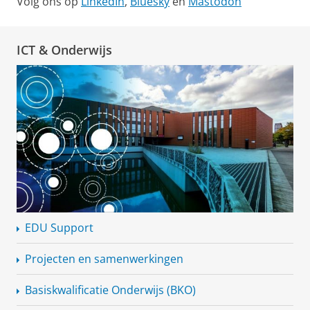
Volg ons op
LinkedIn
,
Bluesky
en
Mastodon
ICT & Onderwijs
EDU Support
Projecten en samenwerkingen
Basiskwalificatie
Onderwijs (BKO)