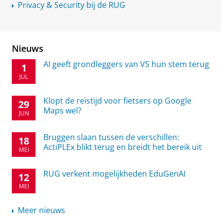
Privacy & Security bij de RUG
Nieuws
AI geeft grondleggers van VS hun stem terug
1
JUL
Klopt de reistijd voor fietsers op Google
29
Maps wel?
JUN
Bruggen slaan tussen de verschillen:
18
ActiPLEx blikt terug en breidt het bereik uit
MEI
RUG verkent mogelijkheden EduGenAI
12
MEI
Meer nieuws