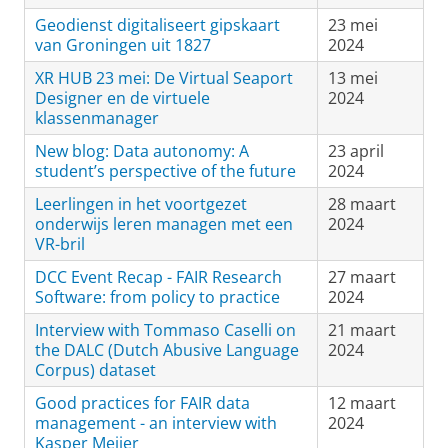
Geodienst digitaliseert gipskaart
23 mei
van Groningen uit 1827
2024
XR HUB 23 mei: De Virtual Seaport
13 mei
Designer en de virtuele
2024
klassenmanager
New blog: Data autonomy: A
23 april
student’s perspective of the future
2024
Leerlingen in het voortgezet
28 maart
onderwijs leren managen met een
2024
VR-bril
DCC Event Recap - FAIR Research
27 maart
Software: from policy to practice
2024
Interview with Tommaso Caselli on
21 maart
the DALC (Dutch Abusive Language
2024
Corpus) dataset
Good practices for FAIR data
12 maart
management - an interview with
2024
Kasper Meijer