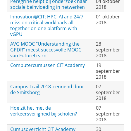
Peregrine helpt bij onderzoek naar
04 oktober
sociale beïnvloeding in netwerken
2018
Innovation@CIT: HPC, AI and 24/7
01 oktober
mission critical workloads all
2018
together on one platform with
vGPU
AVG MOOC “Understanding the
28
GPDR” meest succesvolle MOOC
september
van FutureLearn
2018
Computercursussen CIT Academy
19
september
2018
Campus Trail 2018: rennend door
07
de Smitsborg
september
2018
Hoe zit het met de
07
verkeersveiligheid bij scholen?
september
2018
Cursusoverzicht CIT Academy
30