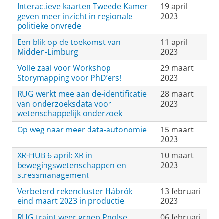
Interactieve kaarten Tweede Kamer
19 april
geven meer inzicht in regionale
2023
politieke onvrede
Een blik op de toekomst van
11 april
Midden-Limburg
2023
Volle zaal voor Workshop
29 maart
Storymapping voor PhD’ers!
2023
RUG werkt mee aan de-identificatie
28 maart
van onderzoeksdata voor
2023
wetenschappelijk onderzoek
Op weg naar meer data-autonomie
15 maart
2023
XR-HUB 6 april: XR in
10 maart
bewegingswetenschappen en
2023
stressmanagement
Verbeterd rekencluster Hábrók
13 februari
eind maart 2023 in productie
2023
RUG traint weer groep Poolse
06 februari