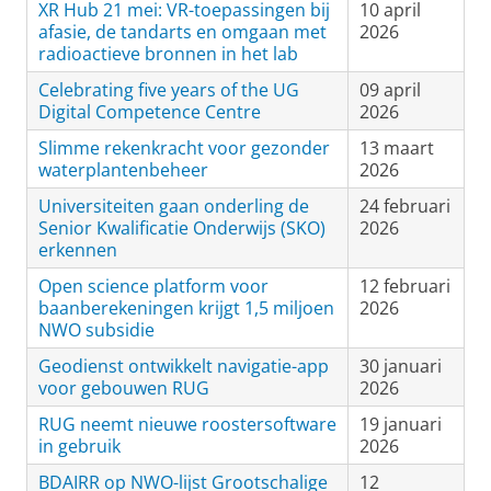
XR Hub 21 mei: VR-toepassingen bij
10 april
afasie, de tandarts en omgaan met
2026
radioactieve bronnen in het lab
Celebrating five years of the UG
09 april
Digital Competence Centre
2026
Slimme rekenkracht voor gezonder
13 maart
waterplantenbeheer
2026
Universiteiten gaan onderling de
24 februari
Senior Kwalificatie Onderwijs (SKO)
2026
erkennen
Open science platform voor
12 februari
baanberekeningen krijgt 1,5 miljoen
2026
NWO subsidie
Geodienst ontwikkelt navigatie-app
30 januari
voor gebouwen RUG
2026
RUG neemt nieuwe roostersoftware
19 januari
in gebruik
2026
BDAIRR op NWO-lijst Grootschalige
12