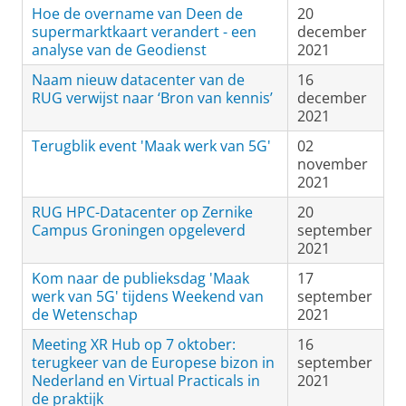
Hoe de overname van Deen de
20
supermarktkaart verandert - een
december
analyse van de Geodienst
2021
Naam nieuw datacenter van de
16
RUG verwijst naar ‘Bron van kennis’
december
2021
Terugblik event 'Maak werk van 5G'
02
november
2021
RUG HPC-Datacenter op Zernike
20
Campus Groningen opgeleverd
september
2021
Kom naar de publieksdag 'Maak
17
werk van 5G' tijdens Weekend van
september
de Wetenschap
2021
Meeting XR Hub op 7 oktober:
16
terugkeer van de Europese bizon in
september
Nederland en Virtual Practicals in
2021
de praktijk