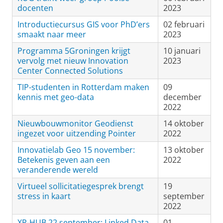
docenten
2023
Introductiecursus GIS voor PhD’ers
02 februari
smaakt naar meer
2023
Programma 5Groningen krijgt
10 januari
vervolg met nieuw Innovation
2023
Center Connected Solutions
TIP-studenten in Rotterdam maken
09
kennis met geo-data
december
2022
Nieuwbouwmonitor Geodienst
14 oktober
ingezet voor uitzending Pointer
2022
Innovatielab Geo 15 november:
13 oktober
Betekenis geven aan een
2022
veranderende wereld
Virtueel sollicitatiegesprek brengt
19
stress in kaart
september
2022
XR-HUB 22 september: Linked Data
01