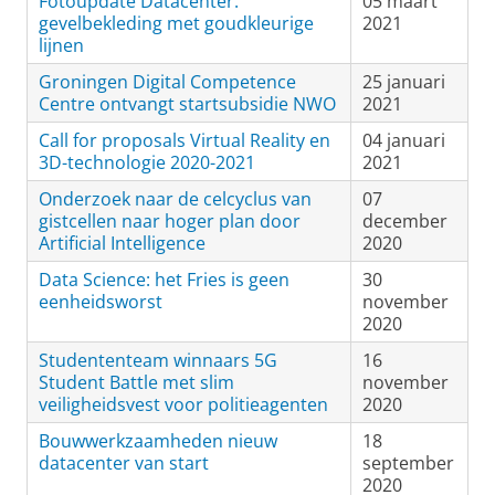
Fotoupdate Datacenter:
05 maart
gevelbekleding met goudkleurige
2021
lijnen
Groningen Digital Competence
25 januari
Centre ontvangt startsubsidie NWO
2021
Call for proposals Virtual Reality en
04 januari
3D-technologie 2020-2021
2021
Onderzoek naar de celcyclus van
07
gistcellen naar hoger plan door
december
Artificial Intelligence
2020
Data Science: het Fries is geen
30
eenheidsworst
november
2020
Studententeam winnaars 5G
16
Student Battle met slim
november
veiligheidsvest voor politieagenten
2020
Bouwwerkzaamheden nieuw
18
datacenter van start
september
2020