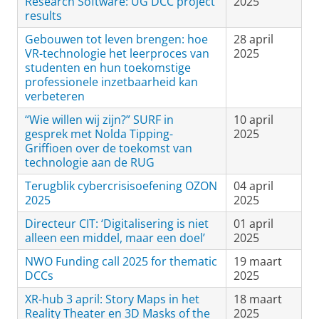
Research Software: UG DCC project
2025
results
Gebouwen tot leven brengen: hoe
28 april
VR-technologie het leerproces van
2025
studenten en hun toekomstige
professionele inzetbaarheid kan
verbeteren
“Wie willen wij zijn?” SURF in
10 april
gesprek met Nolda Tipping-
2025
Griffioen over de toekomst van
technologie aan de RUG
Terugblik cybercrisisoefening OZON
04 april
2025
2025
Directeur CIT: ‘Digitalisering is niet
01 april
alleen een middel, maar een doel’
2025
NWO Funding call 2025 for thematic
19 maart
DCCs
2025
XR-hub 3 april: Story Maps in het
18 maart
Reality Theater en 3D Masks of the
2025