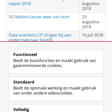
najaar 2018
augustus
2018
5G Masterclasses weer van start
23
augustus
2018
Data scientists CIT dragen bij aan
16 juli 2018
onderzoek naar Spotify
Functioneel
View this page in:
English
Biedt de basisfuncties en maakt gebruik van
geanonimiseerde cookies.
F
L
R
I
Y
Volg de RUG
a
i
S
n
o
Standaard
c
n
S
s
u
Biedt de optimale werking en maakt gebruik
e
k
-
t
T
Studiekiezers
van onder andere videocookies.
b
e
f
a
u
Maatschappij/bedrijven
o
d
e
g
b
o
I
e
r
e
Alumni
k
n
d
a
-
Volledig