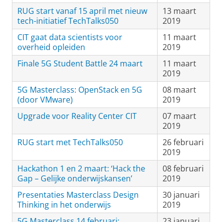
RUG start vanaf 15 april met nieuw
13 maart
tech-initiatief TechTalks050
2019
CIT gaat data scientists voor
11 maart
overheid opleiden
2019
Finale 5G Student Battle 24 maart
11 maart
2019
5G Masterclass: OpenStack en 5G
08 maart
(door VMware)
2019
Upgrade voor Reality Center CIT
07 maart
2019
RUG start met TechTalks050
26 februari
2019
Hackathon 1 en 2 maart: ‘Hack the
08 februari
Gap – Gelijke onderwijskansen’
2019
Presentaties Masterclass Design
30 januari
Thinking in het onderwijs
2019
5G Masterclass 14 februari:
23 januari