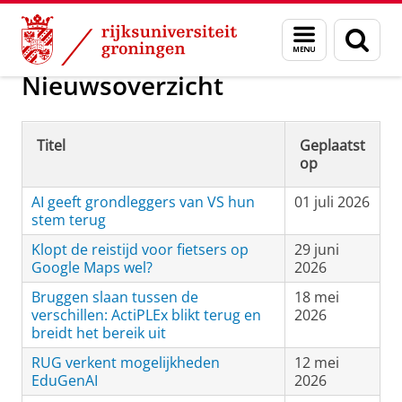
Skip
Skip
Maatschappij/bedrijven
Actueel
Menu
Zoek
to
to
en
Content
Navigation
zoeken
Nieuwsoverzicht
Titel
Geplaatst
op
AI geeft grondleggers van VS hun
01 juli 2026
stem terug
Klopt de reistijd voor fietsers op
29 juni
Google Maps wel?
2026
Bruggen slaan tussen de
18 mei
verschillen: ActiPLEx blikt terug en
2026
breidt het bereik uit
RUG verkent mogelijkheden
12 mei
EduGenAI
2026