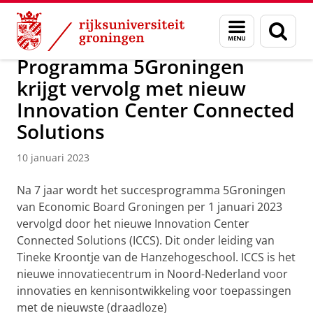
Skip
Skip
Maatschappij/bedrijven
Actueel
Menu
Zoek
to
to
en
Content
Navigation
zoeken
Programma 5Groningen
krijgt vervolg met nieuw
Innovation Center Connected
Solutions
10 januari 2023
Na 7 jaar wordt het succesprogramma 5Groningen
van Economic Board Groningen per 1 januari 2023
vervolgd door het nieuwe Innovation Center
Connected Solutions (ICCS). Dit onder leiding van
Tineke Kroontje van de Hanzehogeschool. ICCS is het
nieuwe innovatiecentrum in Noord-Nederland voor
innovaties en kennisontwikkeling voor toepassingen
met de nieuwste (draadloze)