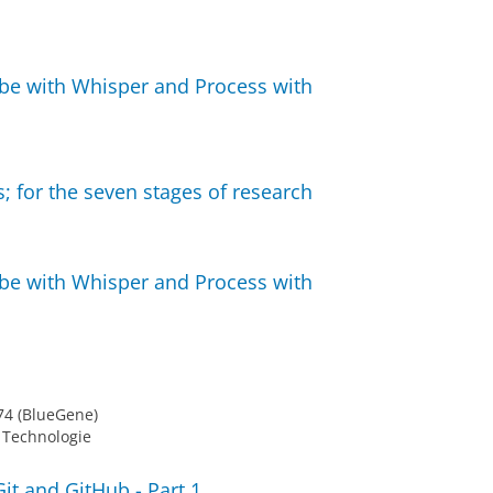
ibe with Whisper and Process with
s; for the seven stages of research
ibe with Whisper and Process with
74 (BlueGene)
 Technologie
it and GitHub - Part 1