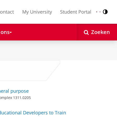
ontact
My University
Student Portal
Contr
Nederlands
English
 ons
Zoeken
eneral purpose
Complex 1311.0205
cational Developers to Train