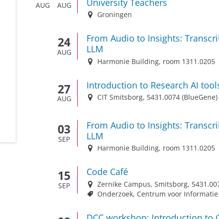
University Teachers
AUG
AUG
Groningen
From Audio to Insights: Transcr
24
LLM
AUG
Harmonie Building, room 1311.0205
Introduction to Research AI tool
27
CIT Smitsborg, 5431.0074 (BlueGene)
AUG
From Audio to Insights: Transcr
03
LLM
SEP
Harmonie Building, room 1311.0205
Code Café
15
Zernike Campus, Smitsborg, 5431.00
SEP
Onderzoek, Centrum voor Informatie
DCC workshop: Introduction to G