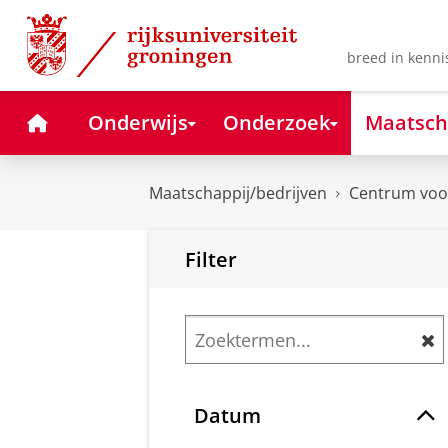
Skip
Skip
to
to
Content
Navigation
breed in kenni
Home
Onderwijs
Onderzoek
Maatsch
Maatschappij/bedrijven
Centrum voor
Filter
Datum