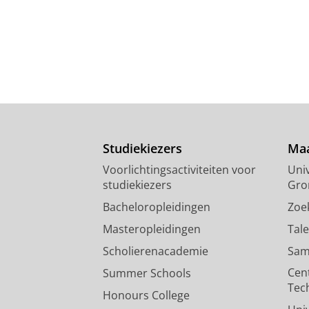
Studiekiezers
Maa
Voorlichtingsactiviteiten voor
Univ
studiekiezers
Gro
Bacheloropleidingen
Zoe
Masteropleidingen
Tal
Scholierenacademie
Sam
Cen
Summer Schools
Tec
Honours College