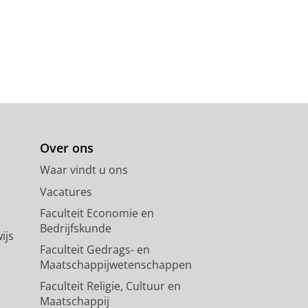
Over ons
Waar vindt u ons
Vacatures
Faculteit Economie en
Bedrijfskunde
ijs
Faculteit Gedrags- en
Maatschappijwetenschappen
Faculteit Religie, Cultuur en
Maatschappij