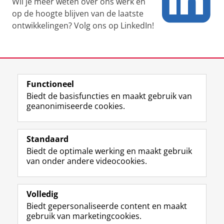
Wil je meer weten over ons werk en
op de hoogte blijven van de laatste
ontwikkelingen? Volg ons op LinkedIn!
Laatst gewijzigd:
09 april 2026 13:46
Functioneel
View this page in:
English
Biedt de basisfuncties en maakt gebruik van
geanonimiseerde cookies.
F
L
R
I
Y
Volg de RUG
a
i
S
n
o
Standaard
c
n
S
s
u
Biedt de optimale werking en maakt gebruik
e
k
-
t
T
Studiekiezers
van onder andere videocookies.
b
e
f
a
u
Maatschappij/bedrijven
o
d
e
g
b
o
I
e
r
e
Alumni
k
n
d
a
-
Volledig
p
-
R
m
k
Biedt gepersonaliseerde content en maakt
Over ons
a
p
i
-
a
gebruik van marketingcookies.
g
a
j
a
n