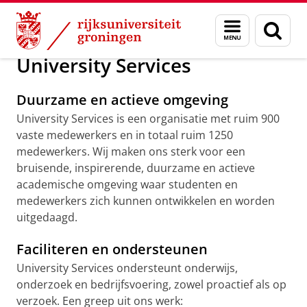
Skip
Skip
Over ons
Organisatie
University Services
Menu
Zoek
to
to
en
Content
Navigation
zoeken
University Services
Duurzame en actieve omgeving
University Services is een organisatie met ruim 900
vaste medewerkers en in totaal ruim 1250
medewerkers. Wij maken ons sterk voor een
bruisende, inspirerende, duurzame en actieve
academische omgeving waar studenten en
medewerkers zich kunnen ontwikkelen en worden
uitgedaagd.
Faciliteren en ondersteunen
University Services ondersteunt onderwijs,
onderzoek en bedrijfsvoering, zowel proactief als op
verzoek. Een greep uit ons werk: