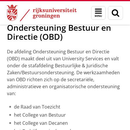
Skip
Skip
Over ons
Organisatie
University Services
Menu
Zoek
to
to
en
Content
Navigation
zoeken
Ondersteuning Bestuur en
Directie (OBD)
De afdeling Ondersteuning Bestuur en Directie
(OBD) maakt deel uit van University Services en valt
onder de stafafdeling Bestuurlijke & Juridische
Zaken/Bestuursondersteuning. De werkzaamheden
van OBD richten zich op de secretariële,
administratieve en organisatorische ondersteuning
van:
de Raad van Toezicht
het College van Bestuur
het College van Decanen