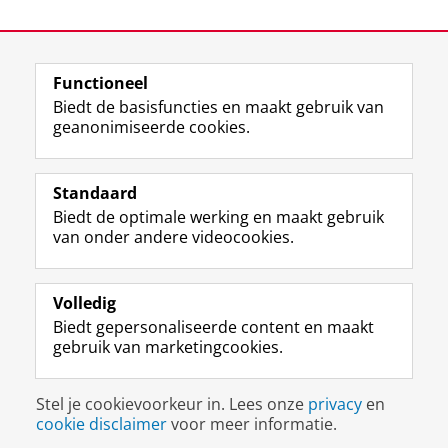
Laatst gewijzigd:
10 februari 2026 16:18
Functioneel
View this page in:
English
Biedt de basisfuncties en maakt gebruik van
geanonimiseerde cookies.
F
L
R
I
Y
Volg de RUG
a
i
S
n
o
Standaard
c
n
S
s
u
Biedt de optimale werking en maakt gebruik
e
k
-
t
T
Studiekiezers
van onder andere videocookies.
b
e
f
a
u
Maatschappij/bedrijven
o
d
e
g
b
o
I
e
r
e
Alumni
k
n
d
a
-
Volledig
p
-
R
m
k
Biedt gepersonaliseerde content en maakt
Over ons
a
p
i
-
a
gebruik van marketingcookies.
g
a
j
a
n
i
g
k
c
a
Disclaimer & Copyright
Privacy
Cookies
n
i
s
c
a
Stel je cookievoorkeur in. Lees onze
privacy
en
Inloggen
a
n
u
o
l
cookie disclaimer
voor meer informatie.
R
a
n
u
R