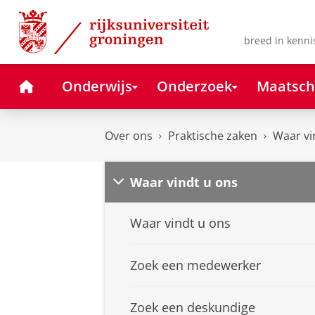
Skip
Skip
to
to
Content
Navigation
breed in kenni
Home
Onderwijs
Onderzoek
Maatsch
Over ons
Praktische zaken
Waar vi
Waar vindt u ons
Waar vindt u ons
Zoek een medewerker
Zoek een deskundige