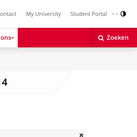
ontact
My University
Student Portal
Contr
Nederlands
English
 ons
Zoeken
14