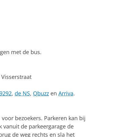
lgen met de bus.
 Visserstraat
9292
,
de NS
,
Qbuzz
en
Arriva
.
voor bezoekers. Parkeren kan bij
ek vanuit de parkeergarage de
brug de weg rechts en sla het