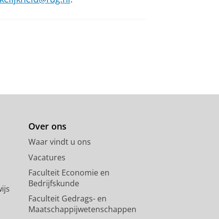
Over ons
Waar vindt u ons
Vacatures
Faculteit Economie en
Bedrijfskunde
ijs
Faculteit Gedrags- en
Maatschappijwetenschappen