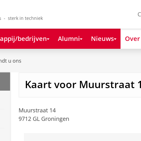
C
s - sterk in techniek
appij/bedrijven
Alumni
Nieuws
Over
ndt u ons
Kaart voor Muurstraat 
Muurstraat 14
9712 GL Groningen