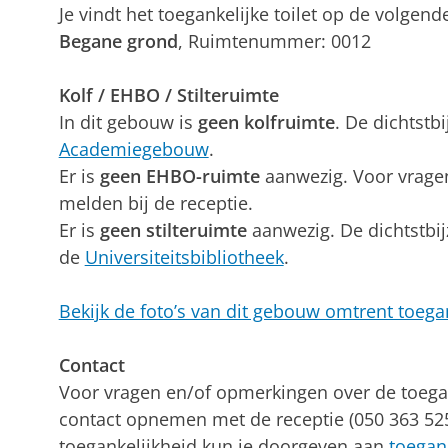
Je vindt het toegankelijke toilet op de volgende
Begane grond
, Ruimtenummer: 0012
Kolf / EHBO / Stilteruimte
In dit gebouw is
geen kolfruimte
. De dichtstbi
Academiegebouw
.
Er is
geen EHBO-ruimte
aanwezig. Voor vrage
melden bij de receptie.
Er is
geen stilteruimte
aanwezig. De dichtstbijz
de
Universiteitsbibliotheek
.
Bekijk de foto’s van dit gebouw omtrent toega
Contact
Voor vragen en/of opmerkingen over de toega
contact opnemen met de receptie (050 363 525
toegankelijkheid kun je doorgeven aan
toegan