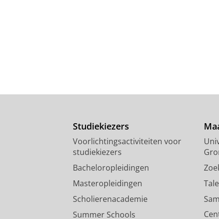
Studiekiezers
Maa
Voorlichtingsactiviteiten voor
Univ
studiekiezers
Gro
Bacheloropleidingen
Zoe
Masteropleidingen
Tal
Scholierenacademie
Sam
Cen
Summer Schools