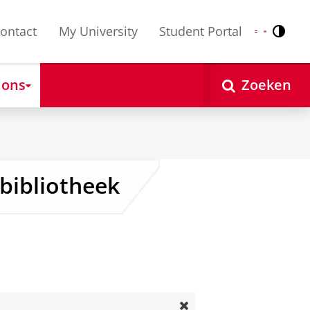
ontact
My University
Student Portal
Contr
Nederlands
English
 ons
Zoeken
sbibliotheek