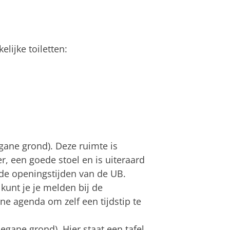
lijke toiletten:
gane grond). Deze ruimte is
, een goede stoel en is uiteraard
s de openingstijden van de UB.
kunt je je melden bij de
ine agenda om zelf een tijdstip te
gane grond). Hier staat een tafel