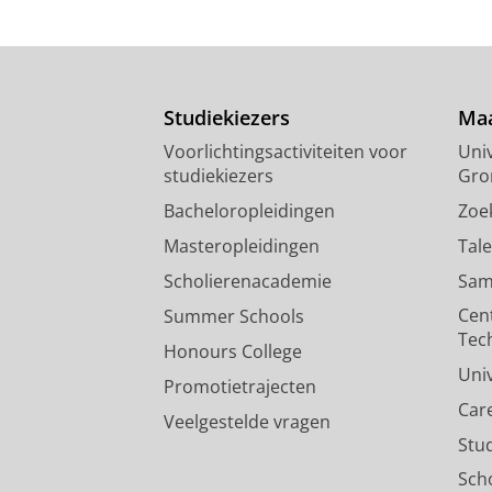
Studiekiezers
Maa
Voorlichtingsactiviteiten voor
Univ
studiekiezers
Gro
Bacheloropleidingen
Zoe
Masteropleidingen
Tal
Scholierenacademie
Sam
Cen
Summer Schools
Tec
Honours College
Uni
Promotietrajecten
Car
Veelgestelde vragen
Stu
Sch