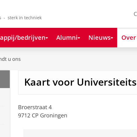
C
s - sterk in techniek
appij/bedrijven
Alumni
Nieuws
Over
ndt u ons
Kaart voor Universiteit
Broerstraat 4
9712 CP Groningen