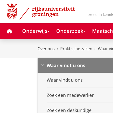
Skip
Skip
to
to
Content
Navigation
breed in kenni
Home
Onderwijs
Onderzoek
Maatsch
Over ons
Praktische zaken
Waar vi
Waar vindt u ons
Waar vindt u ons
Zoek een medewerker
Zoek een deskundige