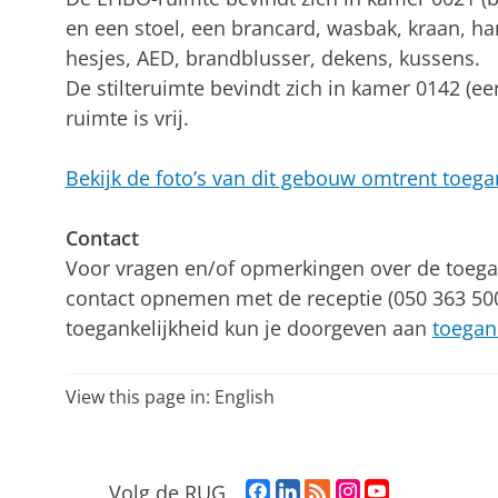
en een stoel, een brancard, wasbak, kraan, 
hesjes, AED, brandblusser, dekens, kussens.
De stilteruimte bevindt zich in kamer 0142 (ee
ruimte is vrij.
Bekijk de foto’s van dit gebouw omtrent toega
Contact
Voor vragen en/of opmerkingen over de toega
contact opnemen met de receptie (050 363 500
toegankelijkheid kun je doorgeven aan
toegan
View this page in:
English
F
L
R
I
Y
Volg de RUG