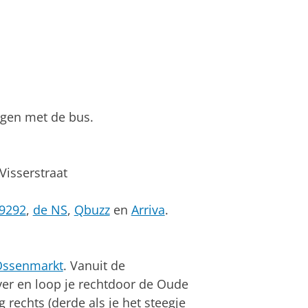
lgen met de bus.
Visserstraat
9292
,
de NS
,
Qbuzz
en
Arriva
.
Ossenmarkt
. Vanuit de
over en loop je rechtdoor de Oude
 rechts (derde als je het steegje