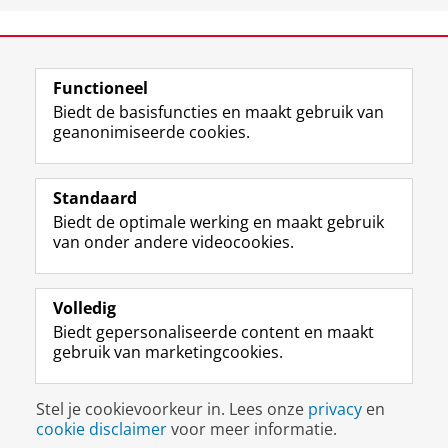
View this page in:
English
Functioneel
Biedt de basisfuncties en maakt gebruik van
geanonimiseerde cookies.
F
L
R
I
Y
Volg de RUG
a
i
S
n
o
Standaard
c
n
S
s
u
Biedt de optimale werking en maakt gebruik
e
k
-
t
T
Studiekiezers
van onder andere videocookies.
b
e
f
a
u
Maatschappij/bedrijven
o
d
e
g
b
o
I
e
r
e
Alumni
k
n
d
a
-
Volledig
p
-
R
m
k
Biedt gepersonaliseerde content en maakt
Over ons
a
p
i
-
a
gebruik van marketingcookies.
g
a
j
a
n
i
g
k
c
a
Disclaimer & Copyright
Privacy
Cookies
n
i
s
c
a
Stel je cookievoorkeur in. Lees onze
privacy
en
Inloggen
a
n
u
o
l
cookie disclaimer
voor meer informatie.
R
a
n
u
R