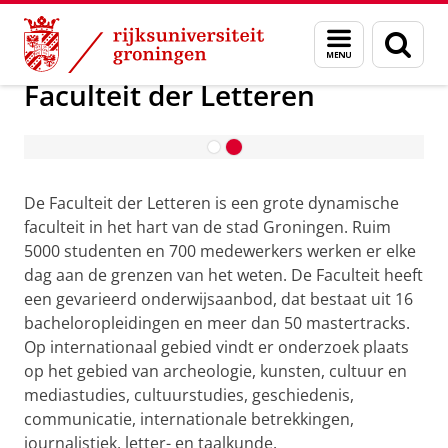
Skip
Skip
Over ons
Faculteit der Letteren
Menu
Zoek
to
to
en
Content
Navigation
zoeken
Faculteit der Letteren
De Terpenhond krijgt een snuit
De Faculteit der Letteren is een grote dynamische
faculteit in het hart van de stad Groningen. Ruim
5000 studenten en 700 medewerkers werken er elke
dag aan de grenzen van het weten. De Faculteit heeft
een gevarieerd onderwijsaanbod, dat bestaat uit 16
bacheloropleidingen en meer dan 50 mastertracks.
Op internationaal gebied vindt er onderzoek plaats
op het gebied van archeologie, kunsten, cultuur en
mediastudies, cultuurstudies, geschiedenis,
communicatie, internationale betrekkingen,
journalistiek, letter- en taalkunde.