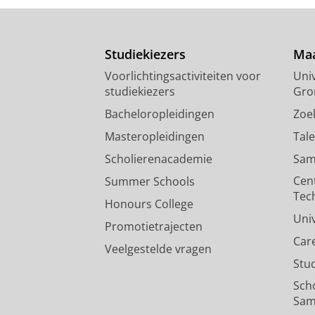
Studiekiezers
Maa
Voorlichtingsactiviteiten voor
Univ
studiekiezers
Gro
Bacheloropleidingen
Zoe
Masteropleidingen
Tal
Scholierenacademie
Sam
Cen
Summer Schools
Tec
Honours College
Uni
Promotietrajecten
Car
Veelgestelde vragen
Stu
Sch
Sam