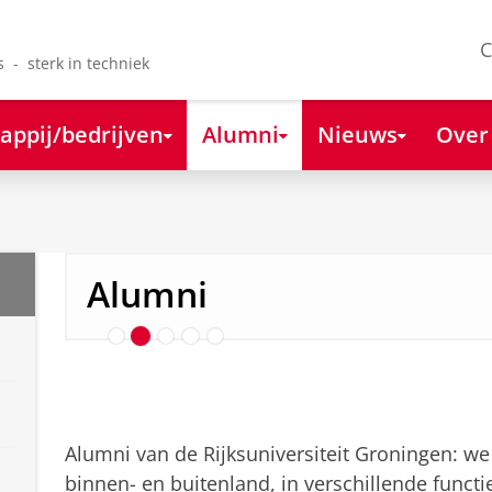
C
s - sterk in techniek
appij/bedrijven
Alumni
Nieuws
Over
Alumnus van het Jaar
Alumni
Alumni van de Rijksuniversiteit Groningen: we z
binnen- en buitenland, in verschillende functi