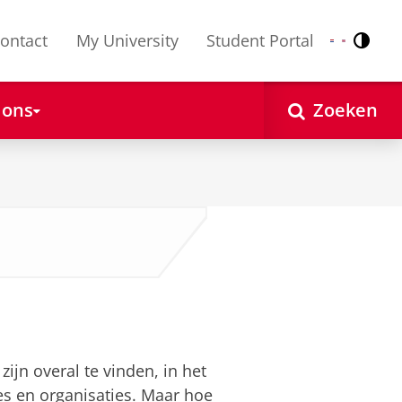
ontact
My University
Student Portal
Contr
Nederlands
English
 ons
Zoeken
ijn overal te vinden, in het
es en organisaties. Maar hoe