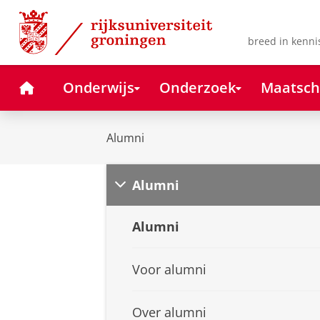
Skip
Skip
to
to
Content
Navigation
breed in kenni
Home
Onderwijs
Onderzoek
Maatsch
Alumni
Alumni
Alumni
Voor alumni
Over alumni