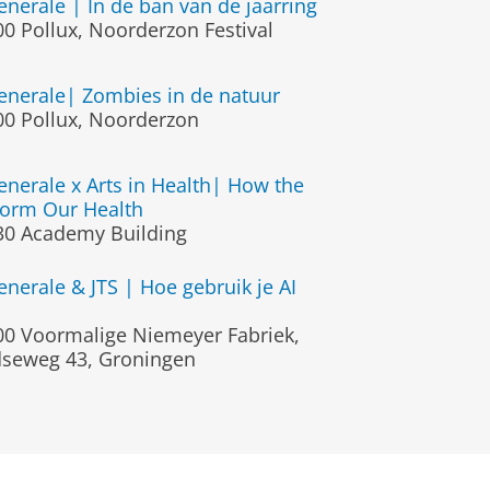
nerale | In de ban van de jaarring
00
Pollux, Noorderzon Festival
nerale| Zombies in de natuur
00
Pollux, Noorderzon
nerale x Arts in Health| How the
form Our Health
30
Academy Building
nerale & JTS | Hoe gebruik je AI
00
Voormalige Niemeyer Fabriek,
dseweg 43, Groningen