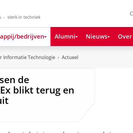
C
s - sterk in techniek
appij/bedrijven
Alumni
Nieuws
Over
 Informatie Technologie
Actueel
sen de
LEx blikt terug en
it