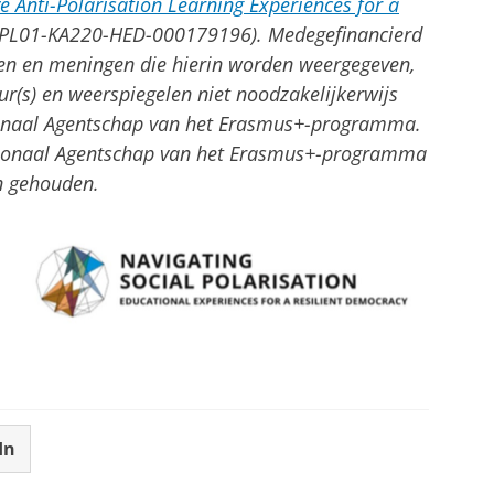
ve Anti-Polarisation Learning Experiences for a
PL01-KA220-HED-000179196). Medegefinancierd
en en meningen die hierin worden weergegeven,
eur(s) en weerspiegelen niet noodzakelijkerwijs
ionaal Agentschap van het Erasmus+-programma.
tionaal Agentschap van het Erasmus+-programma
n gehouden.
In