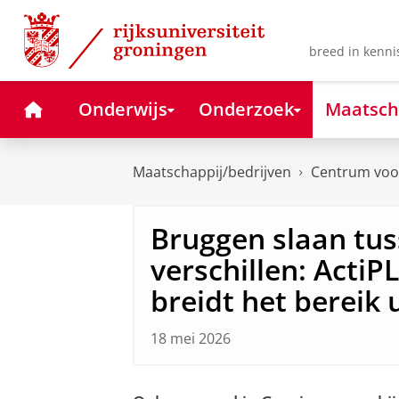
Skip
Skip
to
to
Content
Navigation
breed in kenni
Home
Onderwijs
Onderzoek
Maatsch
Maatschappij/bedrijven
Centrum voor
Bruggen slaan tus
verschillen: ActiP
breidt het bereik u
18 mei 2026