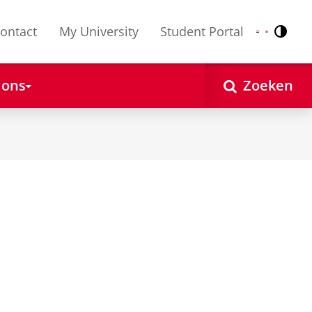
ontact
My University
Student Portal
Contr
Nederlands
English
 ons
Zoeken