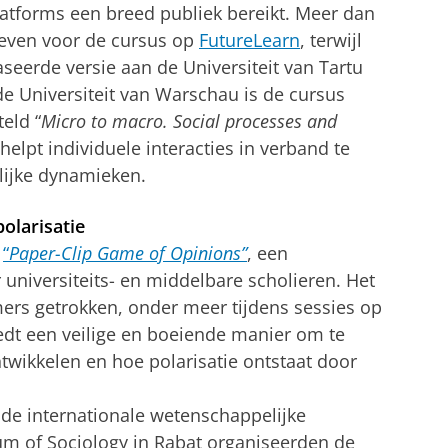
atforms een breed publiek bereikt. Meer dan
reven voor de cursus op
FutureLearn
, terwijl
seerde versie aan de Universiteit van Tartu
e Universiteit van Warschau is de cursus
eld “
Micro to macro. Social processes and
 helpt individuele interacties in verband te
ijke dynamieken.
olarisatie
e
“
Paper-Clip Game of Opinions”
, een
r universiteits- en middelbare scholieren. Het
ers getrokken, onder meer tijdens sessies op
iedt een veilige en boeiende manier om te
wikkelen en hoe polarisatie ontstaat door
 de internationale wetenschappelijke
rum of Sociology in Rabat organiseerden de