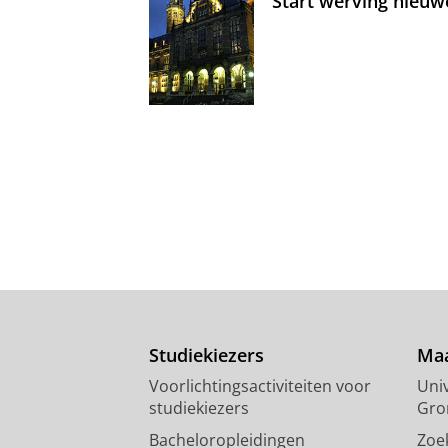
Start werving nieuw
Studiekiezers
Maa
Voorlichtingsactiviteiten voor
Univ
studiekiezers
Gro
Bacheloropleidingen
Zoe