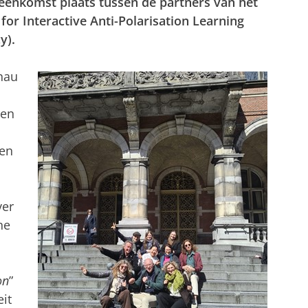
eenkomst plaats tussen de partners van het
for Interactive Anti-Polarisation Learning
y).
hau
ten
nen
ver
he
on
”
it