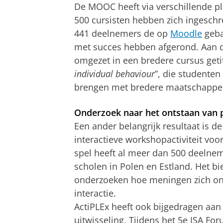
De MOOC heeft via verschillende pl
500 cursisten hebben zich ingesch
441 deelnemers de op
Moodle
geba
met succes hebben afgerond. Aan d
omgezet in een bredere cursus getit
individual behaviour
”, die studenten
brengen met bredere maatschappel
Onderzoek naar het ontstaan van p
Een ander belangrijk resultaat is d
interactieve workshopactiviteit voo
spel heeft al meer dan 500 deelnem
scholen in Polen en Estland. Het b
onderzoeken hoe meningen zich ont
interactie.
ActiPLEx heeft ook bijgedragen aan
uitwisseling. Tijdens het 5e ISA Fo