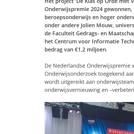
Het project 'De Klas op Orde met V
Onderwijspremie 2024 gewonnen, d
beroepsonderwijs en hoger onderw
onder andere Jolien Mouw, univer
de Faculteit Gedrags- en Maatscha
het Centrum voor Informatie Techn
bedrag van €1,2 miljoen.
De Nederlandse Onderwijspremie wo
Onderwijsonderzoek toegekend aan 
wordt uitgereikt aan onderwijsteam
onderwijsvernieuwing en –verbeter