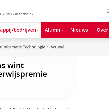
C
s - sterk in techniek
appij/bedrijven
Alumni
Nieuws
Over
 Informatie Technologie
Actueel
as wint
erwijspremie