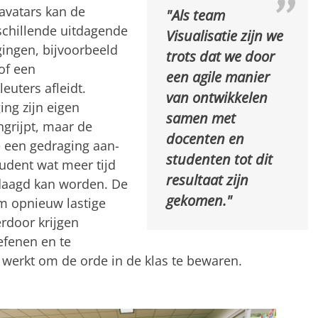
-avatars kan de
"Als team
schillende uitdagende
Visualisatie zijn we
gingen, bijvoorbeeld
trots dat we door
 of een
een agile manier
euters afleidt.
van ontwikkelen
ing zijn eigen
samen met
ingrijpt, maar de
docenten en
e een gedraging aan-
studenten tot dit
tudent wat meer tijd
resultaat zijn
edaagd kan worden. De
gekomen."
m opnieuw lastige
rdoor krijgen
efenen en te
werkt om de orde in de klas te bewaren.