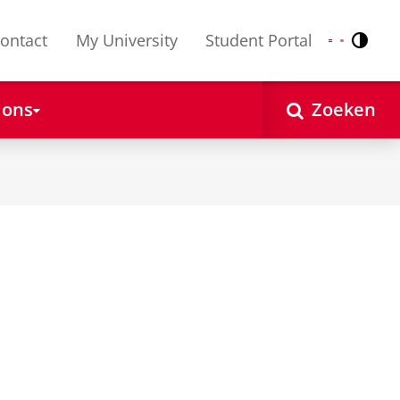
ontact
My University
Student Portal
Contr
Nederlands
English
 ons
Zoeken