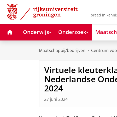
Skip
Skip
to
to
Content
Navigation
breed in kenni
Home
Onderwijs
Onderzoek
Maatsch
Maatschappij/bedrijven
Centrum voor
Virtuele kleuterkl
Nederlandse Ond
2024
27 juni 2024