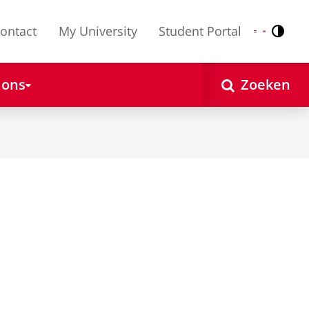
ontact
My University
Student Portal
Contr
Nederlands
English
 ons
Zoeken