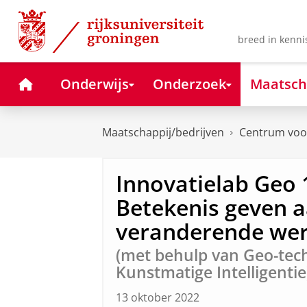
Skip
Skip
to
to
Content
Navigation
breed in kenni
Home
Onderwijs
Onderzoek
Maatsch
Maatschappij/bedrijven
Centrum voor
Innovatielab Geo
Betekenis geven 
veranderende wer
(met behulp van Geo-tec
Kunstmatige Intelligentie
13 oktober 2022