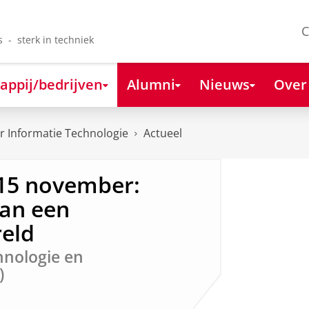
C
s - sterk in techniek
appij/bedrijven
Alumni
Nieuws
Over
 Informatie Technologie
Actueel
 15 november:
aan een
eld
hnologie en
)