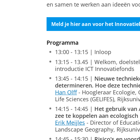
en samen te werken aan ideeën voo
Meld je hier aan voor het Innovatie
Programma
13:00 - 13:15 | Inloop
13:15 - 13.45 | Welkom, doelste
introductie ICT Innovatiefonds
13:45 - 14:15 |
Nieuwe techniek
determineren. Hoe deze technie
Han Olff
- Hoogleraar Ecologie, 
Life Sciences (GELIFES), Rijksuni
14:15 - 14:45 |
Het gebruik van 
zee te koppelen aan ecologisch
Erik Meijles
- Director of Educat
Landscape Geography, Rijksuniv
14:45 - 15:30 |
Risico's en voor