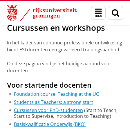
Skip
Skip
Cursussen en workshops
Menu
Zoek
to
to
en
Content
Navigation
zoeken
Cursussen en workshops
In het kader van continue professionele ontwikkeling
biedt ESI docenten een gevarieerd trainingsaanbod.
Op deze pagina vind je het huidige aanbod voor
docenten.
Voor startende docenten
Foundation course: Teaching at the UG
Students as Teachers: a strong start
Cursussen voor PhD-studenten
(Start to Teach,
Start to Supervise, Introduction to Teaching)
Basiskwalificatie Onderwijs (BKO)