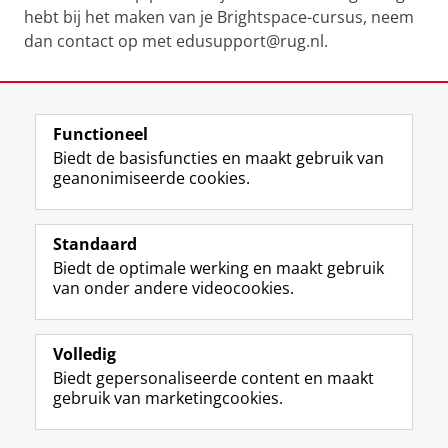
hebt bij het maken van je Brightspace-cursus, neem
dan contact op met edusupport@rug.nl.
Laatst gewijzigd:
01 juni 2026 17:02
Functioneel
View this page in:
English
Biedt de basisfuncties en maakt gebruik van
geanonimiseerde cookies.
F
L
R
I
Y
Volg de RUG
a
i
S
n
o
Standaard
c
n
S
s
u
Biedt de optimale werking en maakt gebruik
e
k
-
t
T
Studiekiezers
van onder andere videocookies.
b
e
f
a
u
Maatschappij/bedrijven
o
d
e
g
b
o
I
e
r
e
Alumni
k
n
d
a
-
Volledig
p
-
R
m
k
Biedt gepersonaliseerde content en maakt
Over ons
a
p
i
-
a
gebruik van marketingcookies.
g
a
j
a
n
i
g
k
c
a
Disclaimer & Copyright
Privacy
Cookies