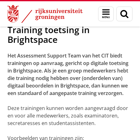
Skip
Skip
Cursussen en workshops
Menu
Zoek
to
to
en
Content
Navigation
zoeken
Training toetsing in
Brightspace
Het Assessment Support Team van het CIT biedt
trainingen op aanvraag, gericht op digitale toetsing
in Brightspace. Als je een groep medewerkers hebt
die training nodig hebben over (onderdelen van)
digitaal beoordelen in Brightspace, dan kunnen we
een standaard of aangepaste training verzorgen.
Deze trainingen kunnen worden aangevraagd door
en voor alle medewerkers, zoals examinatoren,
secretaresses en studentassistenten.
Voorbeelden van trainingen zijn: