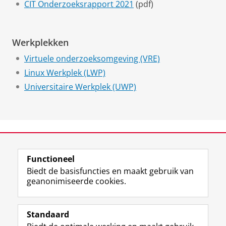
CIT Onderzoeksrapport 2021
(pdf)
Werkplekken
Virtuele onderzoeksomgeving (VRE)
Linux Werkplek (LWP)
Universitaire Werkplek (UWP)
View this page in:
English
Functioneel
Biedt de basisfuncties en maakt gebruik van
geanonimiseerde cookies.
F
L
R
I
Y
Volg de RUG
a
i
S
n
o
Standaard
c
n
S
s
u