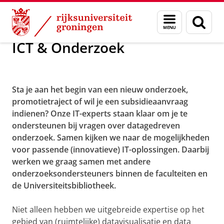
Skip
Skip
Maatschappij/bedrijven
ICT & Onderzoek
Menu
Zoek
to
to
en
Content
Navigation
zoeken
ICT & Onderzoek
Versnel en innoveer je onderzoek met
IT
Sta je aan het begin van een nieuw onderzoek,
promotietraject of wil je een subsidieaanvraag
indienen? Onze IT-experts staan klaar om je te
ondersteunen bij vragen over datagedreven
onderzoek. Samen kijken we naar de mogelijkheden
voor passende (innovatieve) IT-oplossingen. Daarbij
werken we graag samen met andere
onderzoeksondersteuners binnen de faculteiten en
de Universiteitsbibliotheek.
Niet alleen hebben we uitgebreide expertise op het
gebied van (ruimtelijke) datavisualisatie en data