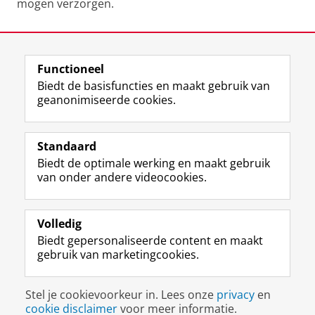
mogen verzorgen.
Laatst gewijzigd:
09 april 2026 10:33
Functioneel
View this page in:
English
Biedt de basisfuncties en maakt gebruik van
geanonimiseerde cookies.
F
L
R
I
Y
Volg de RUG
a
i
S
n
o
Standaard
c
n
S
s
u
Biedt de optimale werking en maakt gebruik
e
k
-
t
T
Studiekiezers
van onder andere videocookies.
b
e
f
a
u
Maatschappij/bedrijven
o
d
e
g
b
o
I
e
r
e
Alumni
k
n
d
a
-
Volledig
p
-
R
m
k
Biedt gepersonaliseerde content en maakt
Over ons
a
p
i
-
a
gebruik van marketingcookies.
g
a
j
a
n
i
g
k
c
a
Disclaimer & Copyright
Privacy
Cookies
n
i
s
c
a
Stel je cookievoorkeur in. Lees onze
privacy
en
Inloggen
a
n
u
o
l
cookie disclaimer
voor meer informatie.