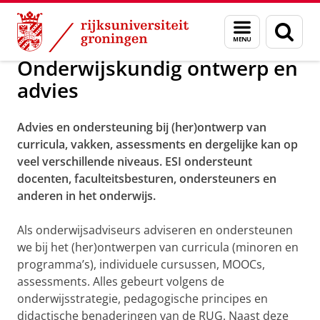
Skip
Skip
Educational Support and Innovation
Menu
Zoek
to
to
en
Content
Navigation
zoeken
Onderwijskundig ontwerp en
advies
Advies en ondersteuning bij (her)ontwerp van
curricula, vakken, assessments en dergelijke kan op
veel verschillende niveaus. ESI ondersteunt
docenten, faculteitsbesturen, ondersteuners en
anderen in het onderwijs.
Als onderwijsadviseurs adviseren en ondersteunen
we bij het (her)ontwerpen van curricula (minoren en
programma’s), individuele cursussen, MOOCs,
assessments. Alles gebeurt volgens de
onderwijsstrategie, pedagogische principes en
didactische benaderingen van de RUG. Naast deze