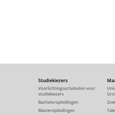
Studiekiezers
Maa
Voorlichtingsactiviteiten voor
Univ
studiekiezers
Gro
Bacheloropleidingen
Zoe
Masteropleidingen
Tal