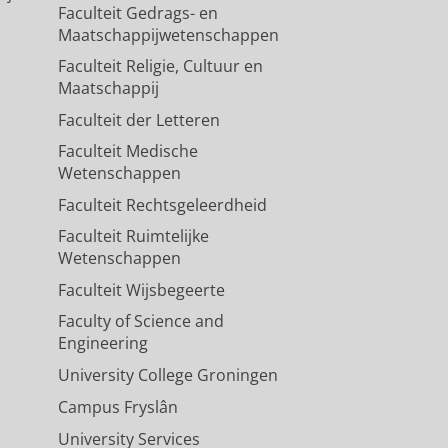
Faculteit Gedrags- en
olkert, Esther, Rob, Jasper en Klaas
Maatschappijwetenschappen
Faculteit Religie, Cultuur en
Maatschappij
Faculteit der Letteren
Faculteit Medische
Wetenschappen
Faculteit Rechtsgeleerdheid
Faculteit Ruimtelijke
Wetenschappen
Faculteit Wijsbegeerte
, Rick, Tracy, Esther V., Mahshid,
Faculty of Science and
Engineering
University College Groningen
Campus Fryslân
University Services