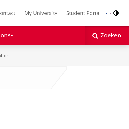
ontact
My University
Student Portal
Contr
Nederlands
English
 ons
Zoeken
ation