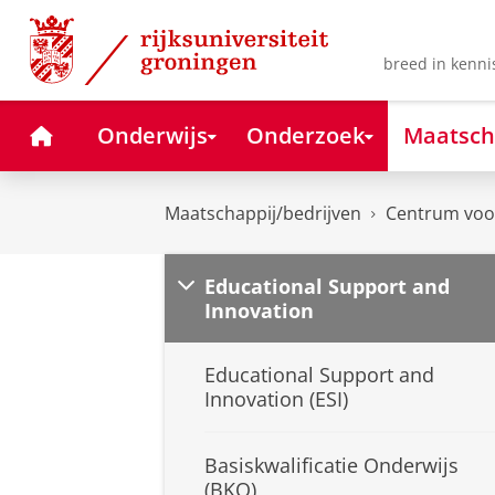
Skip
Skip
to
to
Content
Navigation
breed in kenni
Home
Onderwijs
Onderzoek
Maatsch
Maatschappij/bedrijven
Centrum voor
Educational Support and
Innovation
Educational Support and
Innovation (ESI)
Basiskwalificatie Onderwijs
(BKO)