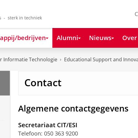
C
s - sterk in techniek
appij/bedrijven
Alumni
Nieuws
Over
 Informatie Technologie
Educational Support and Innov
Contact
Algemene contactgegevens
Secretariaat CIT/ESI
Telefoon: 050 363 9200