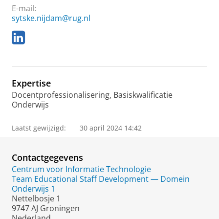
E-mail:
sytske.nijdam@rug.nl
L
i
n
k
e
Expertise
d
I
Docentprofessionalisering, Basiskwalificatie
n
Onderwijs
Laatst gewijzigd:
30 april 2024 14:42
Contactgegevens
Centrum voor Informatie Technologie
Team Educational Staff Development — Domein
Onderwijs 1
Nettelbosje 1
9747 AJ Groningen
Nederland