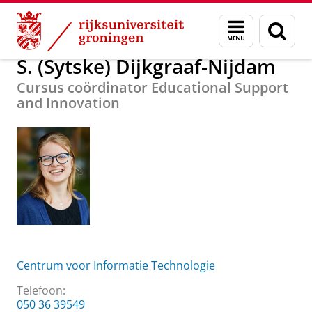
Skip
Skip
Over ons
S. (Sytske) Dijkgraaf-Nijdam
Menu
Zoek
to
to
en
Content
Navigation
zoeken
S. (Sytske) Dijkgraaf-Nijdam
Cursus coördinator Educational Support
and Innovation
Centrum voor Informatie Technologie
Telefoon:
050 36 39549