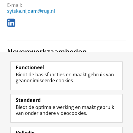
E-mail:
sytske.nijdam@rug.nl
L
i
n
k
e
Nevenwerkzaamheden
d
I
n
Gastvoorganger
Functioneel
Protestantse Kerk in Nederland
Biedt de basisfuncties en maakt gebruik van
geanonimiseerde cookies.
F
L
R
I
Y
Volg de RUG
a
i
S
n
o
Standaard
c
n
S
s
u
Biedt de optimale werking en maakt gebruik
e
k
-
t
T
Studiekiezers
van onder andere videocookies.
b
e
f
a
u
Maatschappij/bedrijven
o
d
e
g
b
o
I
e
r
e
Alumni
k
n
d
a
-
Volledig