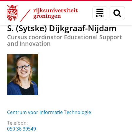
Skip
Skip
Over ons
S. (Sytske) Dijkgraaf-Nijdam
Menu
Zoek
to
to
en
Content
Navigation
zoeken
S. (Sytske) Dijkgraaf-Nijdam
Cursus coördinator Educational Support
and Innovation
Centrum voor Informatie Technologie
Telefoon:
050 36 39549