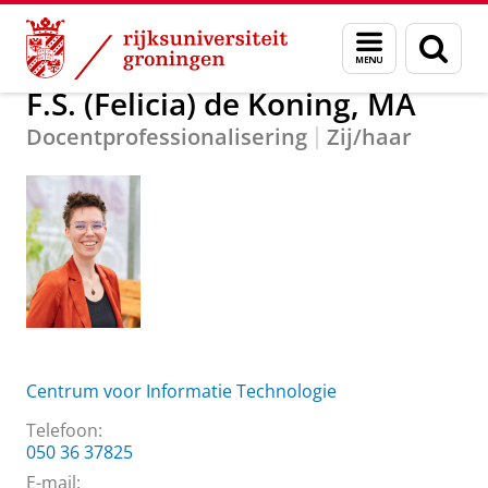
Skip
Skip
Over ons
F.S. (Felicia) de Koning, MA
Menu
Zoek
to
to
en
Content
Navigation
zoeken
F.S. (Felicia) de Koning, MA
Docentprofessionalisering
Zij/haar
Centrum voor Informatie Technologie
Telefoon:
050 36 37825
E-mail: