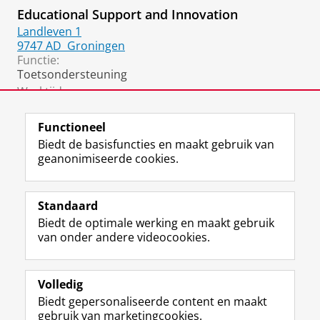
Educational Support and Innovation
Landleven 1
9747 AD
Groningen
Functie:
Toetsondersteuning
Werktijden:
Maandag t/m vrijdag
Functioneel
Biedt de basisfuncties en maakt gebruik van
geanonimiseerde cookies.
F
L
R
I
Y
Volg de RUG
a
i
S
n
o
Standaard
c
n
S
s
u
Biedt de optimale werking en maakt gebruik
e
k
-
t
T
Studiekiezers
van onder andere videocookies.
b
e
f
a
u
Maatschappij/bedrijven
o
d
e
g
b
o
I
e
r
e
Alumni
k
n
d
a
-
Volledig
p
-
R
m
k
Biedt gepersonaliseerde content en maakt
Over ons
a
p
i
-
a
gebruik van marketingcookies.