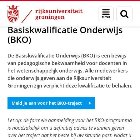
Skip
Skip
Basiskwalificatie Onderwijs
Menu
Zoek
to
to
en
Content
Navigation
zoeken
Basiskwalificatie Onderwijs
(BKO)
De Basiskwalificatie Onderwijs (BKO) is een bewijs
van pedagogische bekwaamheid voor docenten in
het wetenschappelijk onderwijs. Alle medewerkers
die onderwijs geven aan de Rijksuniversiteit
Groningen zijn verplicht deze kwalificatie te behalen.
Meld je aan voor het BKO-traject
Let op: de formele aanmelding voor het BKO-programma
is noodzakelijk om u definitief advies te kunnen geven
over het traject dat het beste bij uw situatie past. Nadat u