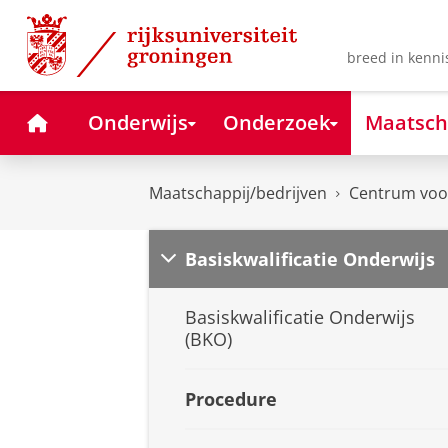
Skip
Skip
to
to
Content
Navigation
breed in kenni
Home
Onderwijs
Onderzoek
Maatsch
Maatschappij/bedrijven
Centrum voor
Basiskwalificatie Onderwijs
Basiskwalificatie Onderwijs
(BKO)
Procedure