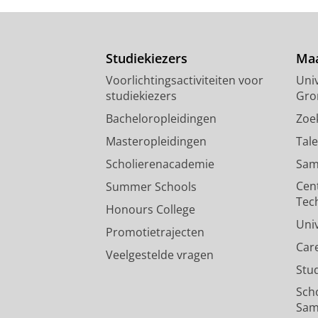
Studiekiezers
Maa
Voorlichtingsactiviteiten voor
Univ
studiekiezers
Gro
Bacheloropleidingen
Zoe
Masteropleidingen
Tal
Scholierenacademie
Sam
Cen
Summer Schools
Tec
Honours College
Uni
Promotietrajecten
Car
Veelgestelde vragen
Stu
Sch
Sam