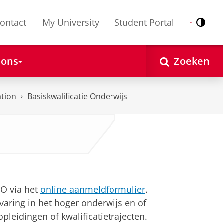
ontact
My University
Student Portal
Contr
Nederlands
English
 ons
Zoeken
ation
Basiskwalificatie Onderwijs
KO via het
online aanmeldformulier
.
varing in het hoger onderwijs en of
leidingen of kwalificatietrajecten.