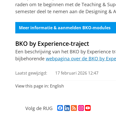
raden om te beginnen met de Teaching & Supe
semester deel te nemen aan de Designing & A
Meer informatie & aanmelden BKO-modules
BKO by Experience-traject
Een beschrijving van het BKO by Experience tra
bijbehorende
webpagina over de BKO by Expe
Laatst gewijzigd:
17 februari 2026 12:47
View this page in:
English
F
L
R
I
Y
Volg de RUG
a
i
S
n
o