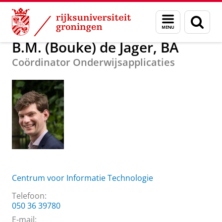
Skip
Skip
Over ons
B.M. (Bouke) de Jager, BA
Menu
Zoek
to
to
en
Content
Navigation
zoeken
B.M. (Bouke) de Jager, BA
Coördinator Onderwijsapplicaties
Centrum voor Informatie Technologie
Telefoon:
050 36 39780
E-mail: