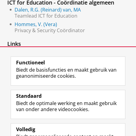
ICT for Education - Coördinatie algemeen
Dalen, R.G. (Reinard) van, MA
Teamlead ICT for Education
Hommes, V. (Vera)
Privacy & Security Coördinator
Links
EDU Support
Functioneel
Biedt de basisfuncties en maakt gebruik van
geanonimiseerde cookies.
F
L
R
I
Y
Volg de RUG
a
i
S
n
o
Standaard
c
n
S
s
u
Biedt de optimale werking en maakt gebruik
e
k
-
t
T
Studiekiezers
van onder andere videocookies.
b
e
f
a
u
Maatschappij/bedrijven
o
d
e
g
b
o
I
e
r
e
Alumni
k
n
d
a
-
Volledig
p
-
R
m
k