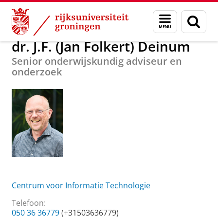
Skip
Skip
Over ons
dr. J.F. (Jan Folkert) Deinum
Menu
Zoek
to
to
en
Content
Navigation
zoeken
dr. J.F. (Jan Folkert) Deinum
Senior onderwijskundig adviseur en
onderzoek
Centrum voor Informatie Technologie
Telefoon:
050 36 36779
(+31503636779)