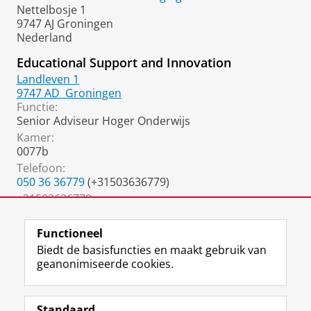
Nettelbosje 1
9747 AJ Groningen
Nederland
Educational Support and Innovation
Landleven 1
9747 AD
Groningen
Functie:
Senior Adviseur Hoger Onderwijs
Kamer:
0077b
Telefoon:
050 36 36779
(+31503636779)
+31503636779:
050 36 36779
(+31503636779)
Functioneel
Biedt de basisfuncties en maakt gebruik van
geanonimiseerde cookies.
F
L
R
I
Y
Volg de RUG
a
i
S
n
o
Standaard