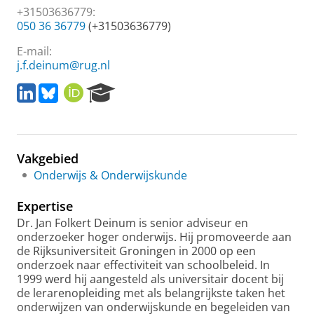
+31503636779:
050 36 36779
(+31503636779)
E-mail:
j.f.deinum@rug.nl
L
B
O
R
i
l
R
e
n
u
C
s
k
e
I
e
e
s
D
a
Vakgebied
d
k
r
I
y
c
Onderwijs & Onderwijskunde
n
h
P
Expertise
o
Dr. Jan Folkert Deinum is senior adviseur en
r
onderzoeker hoger onderwijs. Hij promoveerde aan
t
de Rijksuniversiteit Groningen in 2000 op een
a
onderzoek naar effectiviteit van schoolbeleid. In
l
1999 werd hij aangesteld als universitair docent bij
de lerarenopleiding met als belangrijkste taken het
onderwijzen van onderwijskunde en begeleiden van