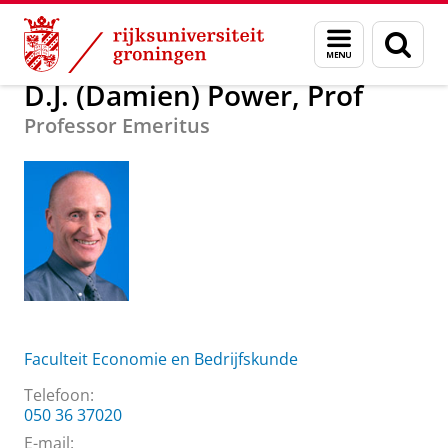
Skip
Skip
Over ons
D.J. (Damien) Power, Prof
Menu
Zoek
to
to
en
Content
Navigation
zoeken
D.J. (Damien) Power, Prof
Professor Emeritus
Faculteit Economie en Bedrijfskunde
Telefoon:
050 36 37020
E-mail: