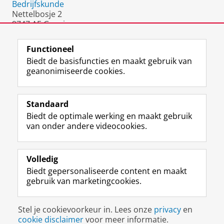
Bedrijfskunde
Nettelbosje 2
9747 AE Groningen
Nederland
Functioneel
Biedt de basisfuncties en maakt gebruik van
geanonimiseerde cookies.
F
L
R
I
Y
Volg de RUG
a
i
S
n
o
Standaard
c
n
S
s
u
Biedt de optimale werking en maakt gebruik
e
k
-
t
T
Studiekiezers
van onder andere videocookies.
b
e
f
a
u
Maatschappij/bedrijven
o
d
e
g
b
o
I
e
r
e
Alumni
k
n
d
a
-
Volledig
p
-
R
m
k
Biedt gepersonaliseerde content en maakt
Over ons
a
p
i
-
a
gebruik van marketingcookies.
g
a
j
a
n
i
g
k
c
a
Disclaimer & Copyright
Privacy
Cookies
n
i
s
c
a
Stel je cookievoorkeur in. Lees onze
privacy
en
Inloggen
a
n
u
o
l
cookie disclaimer
voor meer informatie.