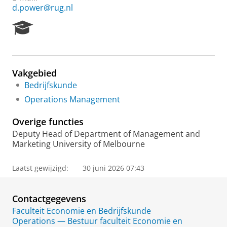
d.power@rug.nl
R
e
s
e
a
Vakgebied
r
Bedrijfskunde
c
h
Operations Management
P
o
Overige functies
r
Deputy Head of Department of Management and
t
Marketing University of Melbourne
a
l
Laatst gewijzigd:
30 juni 2026 07:43
Contactgegevens
Faculteit Economie en Bedrijfskunde
Operations — Bestuur faculteit Economie en