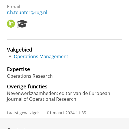
E-mail:
r.h.teunter@rug.nl
O
R
R
e
C
s
I
e
D
a
Vakgebied
r
Operations Management
c
h
Expertise
P
o
Operations Research
r
Overige functies
t
a
Nevenwerkzaamheden: editor van de European
l
Journal of Operational Research
Laatst gewijzigd:
01 maart 2024 11:35