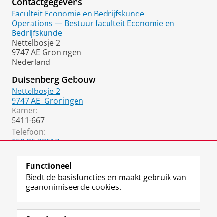
Contactgegevens
Faculteit Economie en Bedrijfskunde
Operations — Bestuur faculteit Economie en
Bedrijfskunde
Nettelbosje 2
9747 AE Groningen
Nederland
Duisenberg Gebouw
Nettelbosje 2
9747 AE
Groningen
Kamer:
5411-667
Telefoon:
050 36 38617
050 36 37020
(Secretariaat)
Functioneel
Biedt de basisfuncties en maakt gebruik van
geanonimiseerde cookies.
F
L
R
I
Y
Volg de RUG
a
i
S
n
o