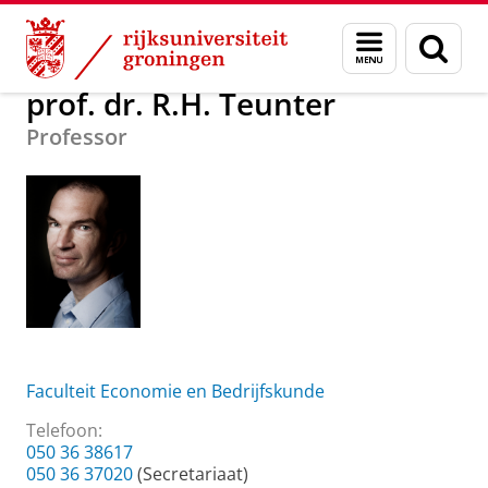
Skip
Skip
Over ons
prof. dr. R.H. Teunter
Menu
Zoek
to
to
en
Content
Navigation
zoeken
prof. dr. R.H. Teunter
Professor
Faculteit Economie en Bedrijfskunde
Telefoon:
050 36 38617
050 36 37020
(Secretariaat)