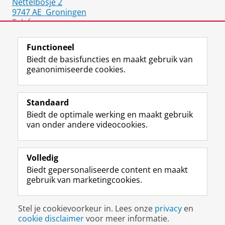
Nettelbosje 2
9747 AE
Groningen
Telefoon:
050 36 37020
(Secretary's Office Operations)
Functioneel
Biedt de basisfuncties en maakt gebruik van
geanonimiseerde cookies.
F
L
R
I
Y
Volg de RUG
a
i
S
n
o
Standaard
c
n
S
s
u
Biedt de optimale werking en maakt gebruik
e
k
-
t
T
Studiekiezers
van onder andere videocookies.
b
e
f
a
u
Maatschappij/bedrijven
o
d
e
g
b
o
I
e
r
e
Alumni
k
n
d
a
-
Volledig
p
-
R
m
k
Biedt gepersonaliseerde content en maakt
Over ons
a
p
i
-
a
gebruik van marketingcookies.
g
a
j
a
n
i
g
k
c
a
Disclaimer & Copyright
Privacy
Cookies
n
i
s
c
a
Stel je cookievoorkeur in. Lees onze
privacy
en
Inloggen
a
n
u
o
l
cookie disclaimer
voor meer informatie.