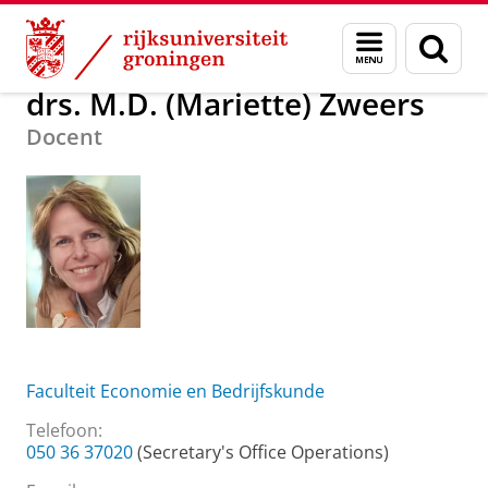
Skip
Skip
Over ons
drs. M.D. (Mariette) Zweers
Menu
Zoek
to
to
en
Content
Navigation
zoeken
drs. M.D. (Mariette) Zweers
Docent
Faculteit Economie en Bedrijfskunde
Telefoon:
050 36 37020
(Secretary's Office Operations)