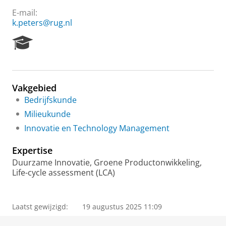
E-mail:
k.peters@rug.nl
R
e
s
e
a
Vakgebied
r
Bedrijfskunde
c
h
Milieukunde
P
Innovatie en Technology Management
o
r
Expertise
t
a
Duurzame Innovatie, Groene Productonwikkeling,
l
Life-cycle assessment (LCA)
Laatst gewijzigd:
19 augustus 2025 11:09