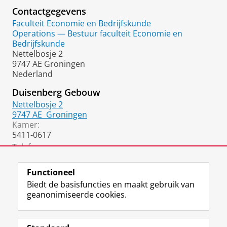
Contactgegevens
Faculteit Economie en Bedrijfskunde
Operations — Bestuur faculteit Economie en
Bedrijfskunde
Nettelbosje 2
9747 AE Groningen
Nederland
Duisenberg Gebouw
Nettelbosje 2
9747 AE
Groningen
Kamer:
5411-0617
Telefoon:
050 36 37020
(secretariaat)
Functioneel
Biedt de basisfuncties en maakt gebruik van
geanonimiseerde cookies.
F
L
R
I
Y
Volg de RUG
a
i
S
n
o