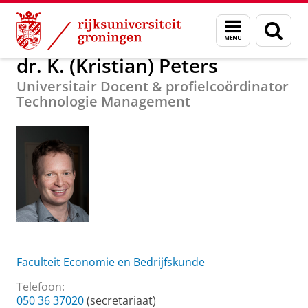
Skip
Skip
Over ons
dr. K. (Kristian) Peters
Menu
Zoek
to
to
en
Content
Navigation
zoeken
dr. K. (Kristian) Peters
Universitair Docent & profielcoördinator
Technologie Management
Faculteit Economie en Bedrijfskunde
Telefoon:
050 36 37020
(secretariaat)