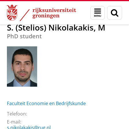
Skip
Skip
Over ons
S. (Stelios) Nikolakakis, M
Menu
Zoek
to
to
en
Content
Navigation
zoeken
S. (Stelios) Nikolakakis, M
PhD student
Faculteit Economie en Bedrijfskunde
Telefoon:
E-mail:
s.nikolakakis@rug.nl