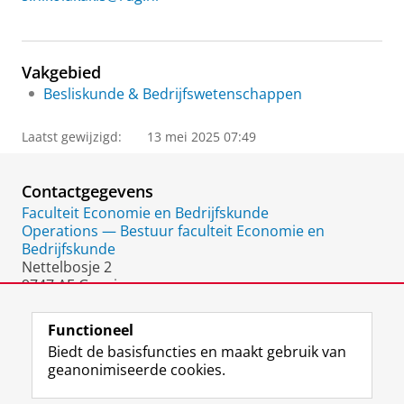
Vakgebied
Besliskunde & Bedrijfswetenschappen
Laatst gewijzigd:
13 mei 2025 07:49
Contactgegevens
Faculteit Economie en Bedrijfskunde
Operations — Bestuur faculteit Economie en
Bedrijfskunde
Nettelbosje 2
9747 AE Groningen
Nederland
Functioneel
Biedt de basisfuncties en maakt gebruik van
geanonimiseerde cookies.
F
L
R
I
Y
Volg de RUG