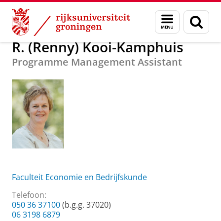
Skip
Skip
Over ons
R. (Renny) Kooi-Kamphuis
Menu
Zoek
to
to
en
Content
Navigation
zoeken
R. (Renny) Kooi-Kamphuis
Programme Management Assistant
Faculteit Economie en Bedrijfskunde
Telefoon:
050 36 37100
(b.g.g. 37020)
06 3198 6879