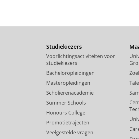
Studiekiezers
Maa
Voorlichtingsactiviteiten voor
Univ
studiekiezers
Gro
Bacheloropleidingen
Zoe
Masteropleidingen
Tal
Scholierenacademie
Sam
Cen
Summer Schools
Tec
Honours College
Uni
Promotietrajecten
Car
Veelgestelde vragen