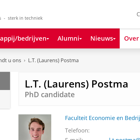
C
s - sterk in techniek
appij/bedrijven
Alumni
Nieuws
Over
ndt u ons
L.T. (Laurens) Postma
L.T. (Laurens) Postma
PhD candidate
Faculteit Economie en Bedri
Telefoon: