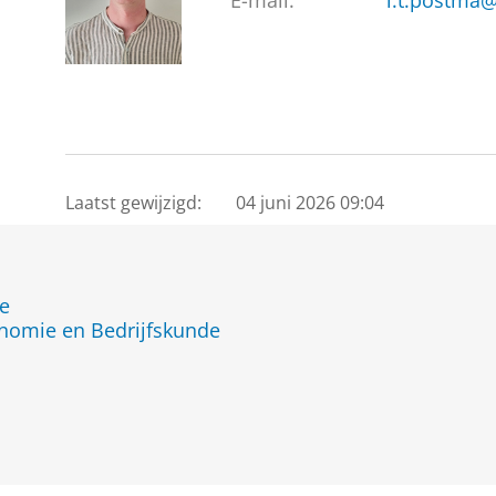
E-mail:
l.t.postma@
Laatst gewijzigd:
04 juni 2026 09:04
de
onomie en Bedrijfskunde