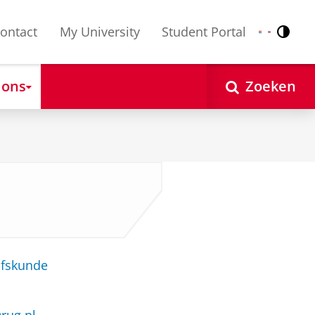
ontact
My University
Student Portal
Contr
Nederlands
English
 ons
Zoeken
jfskunde