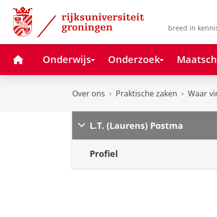
Skip
Skip
to
to
Content
Navigation
breed in kenni
Home
Onderwijs
Onderzoek
Maatsch
Over ons
Praktische zaken
Waar vi
L.T. (Laurens) Postma
Profiel