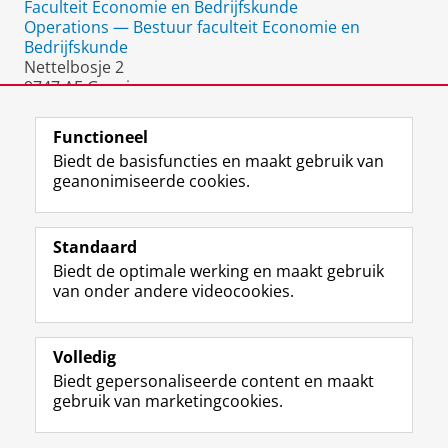
Faculteit Economie en Bedrijfskunde
Operations — Bestuur faculteit Economie en
Bedrijfskunde
Nettelbosje 2
9747 AE Groningen
Nederland
Functioneel
Biedt de basisfuncties en maakt gebruik van
geanonimiseerde cookies.
F
L
R
I
Y
Volg de RUG
a
i
S
n
o
Standaard
c
n
S
s
u
Biedt de optimale werking en maakt gebruik
e
k
-
t
T
Studiekiezers
van onder andere videocookies.
b
e
f
a
u
Maatschappij/bedrijven
o
d
e
g
b
o
I
e
r
e
Alumni
k
n
d
a
-
Volledig
p
-
R
m
k
Biedt gepersonaliseerde content en maakt
Over ons
a
p
i
-
a
gebruik van marketingcookies.
g
a
j
a
n
i
g
k
c
a