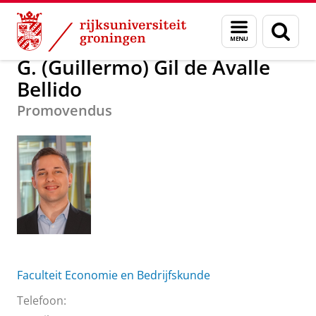
Skip
Skip
Over ons
G. (Guillermo) Gil de Avalle Bellido
Menu
Zoek
to
to
en
Content
Navigation
zoeken
G. (Guillermo) Gil de Avalle
Bellido
Promovendus
Faculteit Economie en Bedrijfskunde
Telefoon: