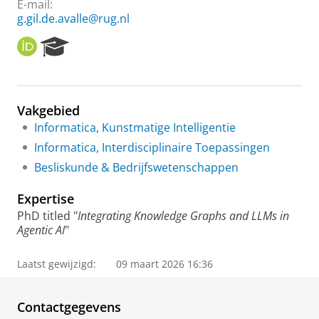
E-mail:
g.gil.de.avalle@rug.nl
O
R
R
e
C
s
I
e
D
a
Vakgebied
r
Informatica, Kunstmatige Intelligentie
c
h
Informatica, Interdisciplinaire Toepassingen
P
Besliskunde & Bedrijfswetenschappen
o
r
Expertise
t
a
PhD titled "
Integrating Knowledge Graphs and LLMs in
l
Agentic AI
"
Laatst gewijzigd:
09 maart 2026 16:36
Contactgegevens