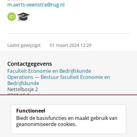
m.aerts-veenstra@rug.nl
O
R
R
e
C
s
I
e
D
a
Laatst gewijzigd:
01 maart 2024 12:29
r
c
h
Contactgegevens
P
o
Faculteit Economie en Bedrijfskunde
r
Operations — Bestuur faculteit Economie en
t
Bedrijfskunde
a
Nettelbosje 2
l
9747 AE Groningen
Nederland
Functioneel
Biedt de basisfuncties en maakt gebruik van
geanonimiseerde cookies.
F
L
R
I
Y
Volg de RUG