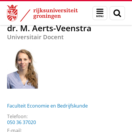
Skip
Skip
Over ons
dr. M. Aerts-Veenstra
Menu
Zoek
to
to
en
Content
Navigation
zoeken
dr. M. Aerts-Veenstra
Universitair Docent
Faculteit Economie en Bedrijfskunde
Telefoon:
050 36 37020
E-mail: