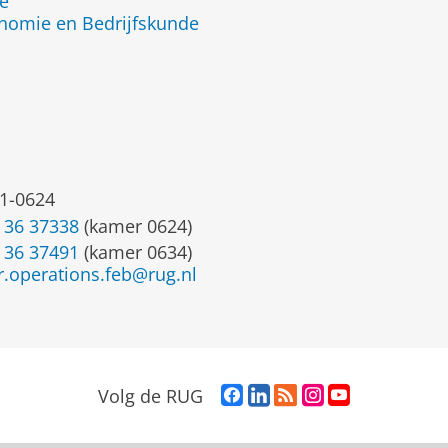
de
onomie en Bedrijfskunde
1-0624
 36 37338
(kamer 0624)
 36 37491
(kamer 0634)
r.operations.feb@rug.nl
F
L
R
I
Y
Volg de RUG
a
i
S
n
o
c
n
S
s
u