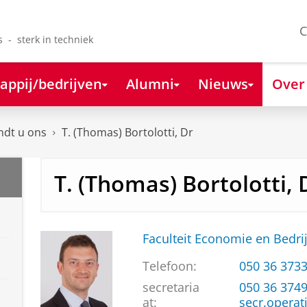
C
s - sterk in techniek
appij/bedrijven
Alumni
Nieuws
Over
ndt u ons
T. (Thomas) Bortolotti, Dr
T. (Thomas) Bortolotti, 
Faculteit Economie en Bedri
Telefoon:
050 36 373
secretaria
050 36 374
at:
secr.operat