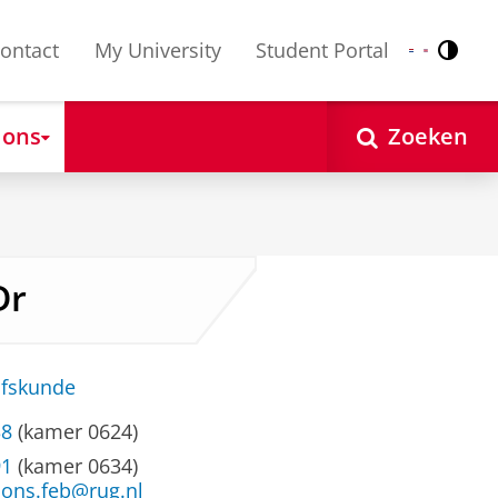
ontact
My University
Student Portal
Contr
Nederlands
English
 ons
Zoeken
Dr
jfskunde
38
(kamer 0624)
91
(kamer 0634)
ions.feb@rug.nl