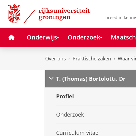
Skip
Skip
to
to
Content
Navigation
breed in kenni
Home
Onderwijs
Onderzoek
Maatsch
Over ons
Praktische zaken
Waar vi
T. (Thomas) Bortolotti, Dr
Profiel
Onderzoek
Curriculum vitae