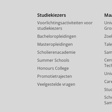
Studiekiezers
Maa
Voorlichtingsactiviteiten voor
Univ
studiekiezers
Gro
Bacheloropleidingen
Zoe
Masteropleidingen
Tal
Scholierenacademie
Sam
Cen
Summer Schools
Tec
Honours College
Uni
Promotietrajecten
Car
Veelgestelde vragen
Stu
Sch
Sam