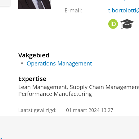
E-mail:
t.bortolotti
O
R
R
e
C
s
I
e
D
a
Vakgebied
r
Operations Management
c
h
P
Expertise
o
Lean Management, Supply Chain Management
r
Performance Manufacturing
t
a
Laatst gewijzigd:
01 maart 2024 13:27
l