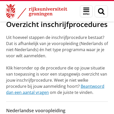
Skip
Skip
Onderwijs
Overzicht inschrijfprocedures
Menu
Zoek
to
to
en
Content
Navigation
zoeken
Overzicht inschrijfprocedures
Uit hoeveel stappen de inschrijfprocedure bestaat?
Dat is afhankelijk van je vooropleiding (Nederlands of
niet-Nederlands) én het type programma waar je je
voor wilt aanmelden.
Klik hieronder op de procedure die op jouw situatie
van toepassing is voor een stapsgewijs overzicht van
jouw inschrijfprocedure. Weet je niet welke
procedure bij jouw aanmelding hoort?
Beantwoord
dan een aantal vragen
om de juiste te vinden.
Nederlandse vooropleiding