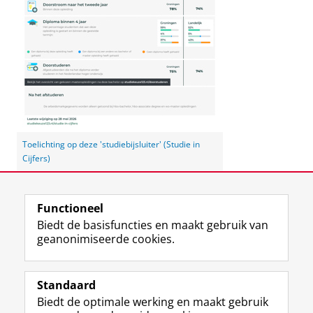
Toelichting op deze 'studiebijsluiter' (Studie in
Cijfers)
Laatst gewijzigd:
03 juni 2026 13:26
Functioneel
Biedt de basisfuncties en maakt gebruik van
geanonimiseerde cookies.
F
L
R
I
Y
Volg de RUG
a
i
S
n
o
Standaard
c
n
S
s
u
Biedt de optimale werking en maakt gebruik
e
k
-
t
T
Studiekiezers