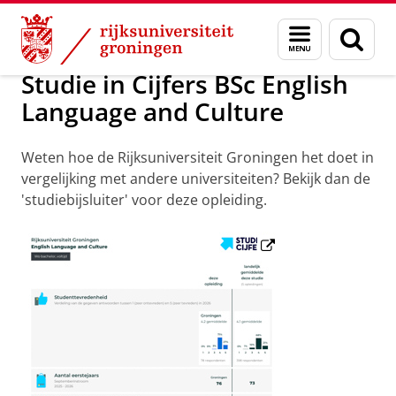
Skip
Skip
Onderwijs
English Language and Culture
Menu
Zoek
to
to
en
Content
Navigation
zoeken
Studie in Cijfers BSc English
Language and Culture
Weten hoe de Rijksuniversiteit Groningen het doet in
vergelijking met andere universiteiten? Bekijk dan de
'studiebijsluiter' voor deze opleiding.