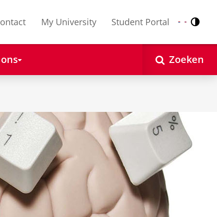
ontact
My University
Student Portal
Contr
Nederlands
English
 ons
Zoeken