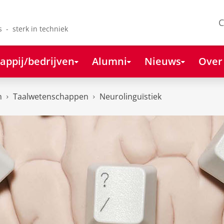
C
s - sterk in techniek
appij/bedrijven
Alumni
Nieuws
Over
n
Taalwetenschappen
Neurolinguïstiek