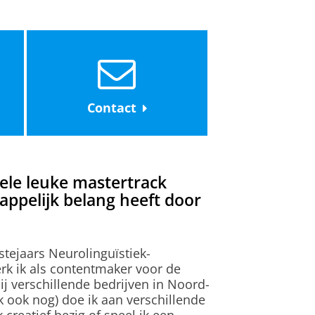
op de website
van een Nederlandse
 minste de onderstaande vakken
Contact
enen, Stoornissen in Klinische
oornissen in de
hele leuke mastertrack
ppelijk belang heeft door
fer 6 of hoger) of een van de
stejaars Neurolinguïstiek-
rk ik als contentmaker voor de
van minimaal 180
 verschillende bedrijven in Noord-
oor elk onderdeel)
 ik ook nog) doe ik aan verschillende
 creatief bezig of speel ik een