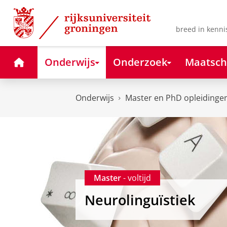
Skip
Skip
to
to
Content
Navigation
breed in kenni
Home
Onderwijs
Onderzoek
Maatsch
Onderwijs
Master en PhD opleidinge
Master
- voltijd
Neurolinguïstiek