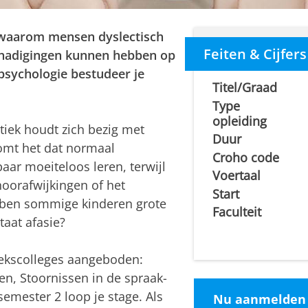
 waarom mensen dyslectisch
Feiten & Cijfers
schadigingen kunnen hebben op
psychologie bestudeer je
Titel/Graad
Type
opleiding
tiek houdt zich bezig met
Duur
omt het dat normaal
Croho code
aar moeiteloos leren, terwijl
Voertaal
hoorafwijkingen of het
Start
en sommige kinderen grote
Faculteit
taat afasie?
ekscolleges aangeboden:
en, Stoornissen in de spraak-
semester 2 loop je stage. Als
Nu aanmelden