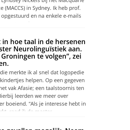
ramma Logopedie. Daarvoor lijkt
ce (MACCS) in Sydney. Ik heb prof.
en om samen met hun therapeuten
p, zie de toelatingseisen
 opgestuurd en na enkele e-mails
it de praktijk lijkt mij een goede
ntract rond.
om in het onderzoek te werken. Dit
t in hoe taal in de hersenen
e hebt tijdens je studie ook
ster Neurolinguïstiek aan.
r komen hoe dit werk je bevalt.
n Groningen te volgen”, zei
en.
p, zie de toelatingseisen
 kunnen worden. Ik vond de
die merkte ik al snel dat logopedie
 werken. Het heeft mij een
 kindertjes helpen. Op een gegeven
kt om na mijn studie eens te kijken
et vak Afasie; een taalstoornis ten
Hierbij leerden we meer over
 mijn verdere carrière helpen.
r boeiend. “Als je interesse hebt in
rkt, raad ik de master
p, zie de toelatingseisen
udie is alleen in Groningen te