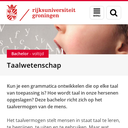
Skip
Skip
Onderwijs
Bacheloropleidingen
Taalwetenschap
Menu
Zoek
to
to
en
Content
Navigation
zoeken
Bachelor
- voltijd
Taalwetenschap
Kun je een grammatica ontwikkelen die op elke taal
van toepassing is? Hoe wordt taal in onze hersenen
opgeslagen? Deze bachelor richt zich op het
taalvermogen van de mens.
Het taalvermogen stelt mensen in staat taal te leren,
te begrijpen, te uiten en te gebruiken. Maar wat