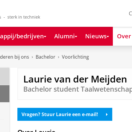
C
s - sterk in techniek
appij/bedrijven
Alumni
Nieuws
Over
deren bij ons
Bachelor
Voorlichting
Laurie van der Meijden
Bachelor student Taalwetenscha
Vragen? Stuur Laurie een e-mail!