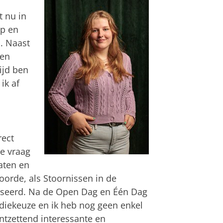
t nu in
ap en
. Naast
 en
ijd ben
ik af
rect
e vraag
aten en
oorde, als Stoornissen in de
esseerd. Na de Open Dag en Één Dag
udiekeuze en ik heb nog geen enkel
tzettend interessante en