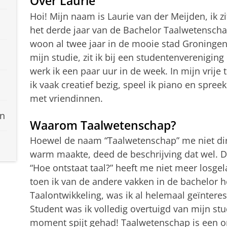
Over Laurie
Hoi! Mijn naam is Laurie van der Meijden, ik zi
het derde jaar van de Bachelor Taalwetensch
woon al twee jaar in de mooie stad Groningen
mijn studie, zit ik bij een studentenvereniging
werk ik een paar uur in de week. In mijn vrije t
ik vaak creatief bezig, speel ik piano en spreek 
met vriendinnen.
en
Waarom Taalwetenschap?
Hoewel de naam “Taalwetenschap” me niet di
warm maakte, deed de beschrijving dat wel. D
“Hoe ontstaat taal?” heeft me niet meer losgel
toen ik van de andere vakken in de bachelor h
Taalontwikkeling, was ik al helemaal geïnter
Student was ik volledig overtuigd van mijn st
moment spijt gehad! Taalwetenschap is een on