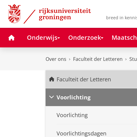
Skip
Skip
to
to
Content
Navigation
breed in kenni
Home
Onderwijs
Onderzoek
Maatsch
Over ons
Faculteit der Letteren
Stu
Faculteit der Letteren
Voorlichting
Voorlichting
Voorlichtingsdagen