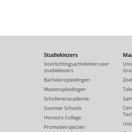
Studiekiezers
Maa
Voorlichtingsactiviteiten voor
Univ
studiekiezers
Gro
Bacheloropleidingen
Zoe
Masteropleidingen
Tal
Scholierenacademie
Sam
Cen
Summer Schools
Tec
Honours College
Uni
Promotietrajecten