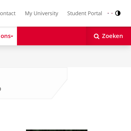
ontact
My University
Student Portal
Contr
Nederlands
English
 ons
Zoeken
p