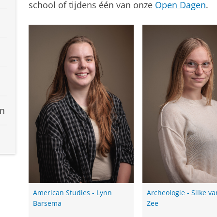
school of tijdens één van onze
Open Dagen
.
en
American Studies - Lynn
Archeologie - Silke v
Barsema
Zee