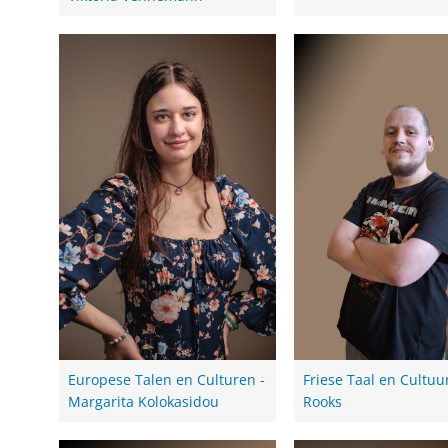
Europese Talen en Culturen -
Friese Taal en Cultuur
Margarita Kolokasidou
Rooks