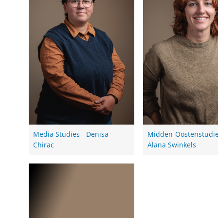
Media Studies - Denisa
Midden-Oostenstudie
Chirac
Alana Swinkels