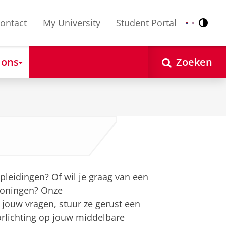
ontact
My University
Student Portal
Contr
Nederlands
English
 ons
Zoeken
leidingen? Of wil je graag van een
roningen? Onze
ouw vragen, stuur ze gerust een
orlichting op jouw middelbare