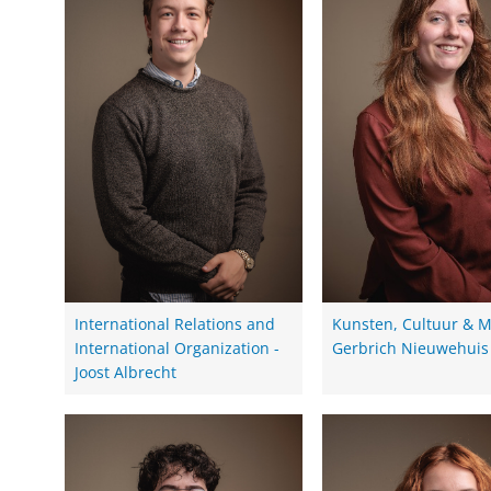
International Relations and
Kunsten, Cultuur & M
International Organization -
Gerbrich Nieuwehuis
Joost Albrecht