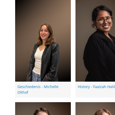
Geschiedenis - Michelle
History - Faaizah Hali
Olthof