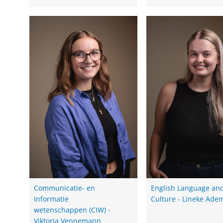
Communicatie- en
English Language an
Informatie
Culture - Lineke Ade
wetenschappen (CIW) -
Viktoria Vennemann