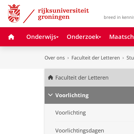
Skip
Skip
to
to
Content
Navigation
breed in kenni
Home
Onderwijs
Onderzoek
Maatsch
Over ons
Faculteit der Letteren
Stu
Faculteit der Letteren
Voorlichting
Voorlichting
Voorlichtingsdagen