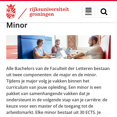
Skip
Skip
Over ons
Bachelor
Menu
Zoek
to
to
en
Content
Navigation
zoeken
Minor
Alle Bachelors van de Faculteit der Letteren bestaan
uit twee componenten: de major en de minor.
Tijdens je major volg je vakken binnen het
curriculum van jouw opleiding. Een minor is een
pakket van samenhangende vakken dat je
ondersteunt in de volgende stap van je carrière: de
keuze voor een master of de toegang tot de
arbeidsmarkt. Elke minor bestaat uit 30 ECTS. Je