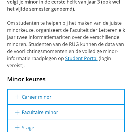
volgt je minor in de eerste helft van jaar 3 (ook wel
het vijfde semester genoemd).
Om studenten te helpen bij het maken van de juiste
minorkeuze, organiseert de Faculteit der Letteren elk
jaar twee informatiemarkten over de verschillende
minoren. Studenten van de RUG kunnen de data van
de voorlichtingsmomenten en de volledige minor-
informatie raadplegen op
Student Portal
(login
vereist).
Minor keuzes
Career minor
Inhoud
Facultaire minor
De Career Minor bereidt je voor op de
Inhoud
arbeidsmarkt en heeft als doel om je
Stage
'employability' (je inzetbaarheid) te
Met een facultaire minor verbreedt je je