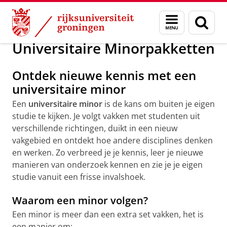
Skip
Skip
Onderwijs
Opleidingen
Minor programma's
Menu
Zoek
to
to
en
Content
Navigation
zoeken
Universitaire Minorpakketten
Ontdek nieuwe kennis met een
universitaire minor
Een
universitaire minor
is de kans om buiten je eigen
studie te kijken. Je volgt vakken met studenten uit
verschillende richtingen, duikt in een nieuw
vakgebied en ontdekt hoe andere disciplines denken
en werken. Zo verbreed je je kennis, leer je nieuwe
manieren van onderzoek kennen en zie je je eigen
studie vanuit een frisse invalshoek.
Waarom een minor volgen?
Een minor is meer dan een extra set vakken, het is
een manier om: