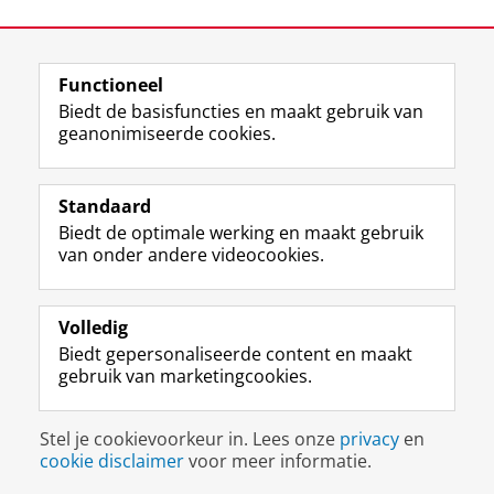
Laatst gewijzigd:
19 mei 2026 09:17
Functioneel
View this page in:
English
Biedt de basisfuncties en maakt gebruik van
geanonimiseerde cookies.
F
L
R
I
Y
Volg de RUG
a
i
S
n
o
Standaard
c
n
S
s
u
Biedt de optimale werking en maakt gebruik
e
k
-
t
T
Studiekiezers
van onder andere videocookies.
b
e
f
a
u
Maatschappij/bedrijven
o
d
e
g
b
o
I
e
r
e
Alumni
k
n
d
a
-
Volledig
p
-
R
m
k
Biedt gepersonaliseerde content en maakt
Over ons
a
p
i
-
a
gebruik van marketingcookies.
g
a
j
a
n
i
g
k
c
a
Disclaimer & Copyright
Privacy
Cookies
n
i
s
c
a
Stel je cookievoorkeur in. Lees onze
privacy
en
Inloggen
a
n
u
o
l
cookie disclaimer
voor meer informatie.
R
a
n
u
R