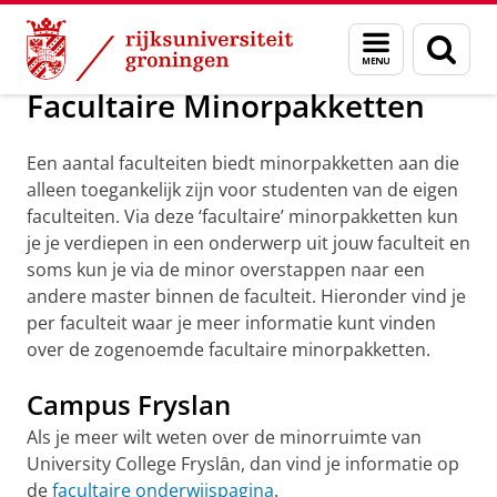
Skip
Skip
Onderwijs
Opleidingen
Minor programma's
Menu
Zoek
to
to
en
Content
Navigation
zoeken
Facultaire Minorpakketten
Een aantal faculteiten biedt minorpakketten aan die
alleen toegankelijk zijn voor studenten van de eigen
faculteiten. Via deze ‘facultaire’ minorpakketten kun
je je verdiepen in een onderwerp uit jouw faculteit en
soms kun je via de minor overstappen naar een
andere master binnen de faculteit. Hieronder vind je
per faculteit waar je meer informatie kunt vinden
over de zogenoemde facultaire minorpakketten.
Campus Fryslan
Als je meer wilt weten over de minorruimte van
University College Fryslȃn, dan vind je informatie op
de
facultaire onderwijspagina
.