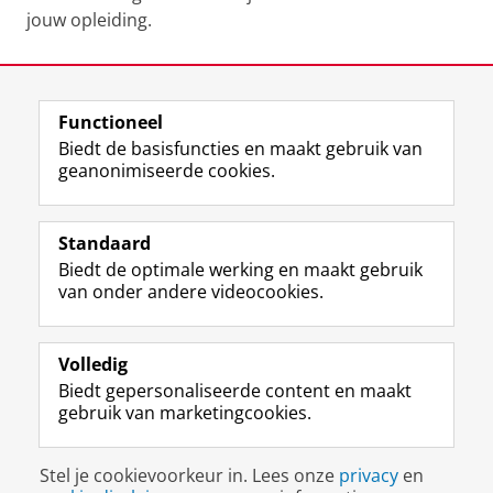
jouw opleiding.
Laatst gewijzigd:
19 november 2025 09:41
Functioneel
View this page in:
English
Biedt de basisfuncties en maakt gebruik van
geanonimiseerde cookies.
F
L
R
I
Y
Volg de RUG
a
i
S
n
o
Standaard
c
n
S
s
u
Biedt de optimale werking en maakt gebruik
e
k
-
t
T
Studiekiezers
van onder andere videocookies.
b
e
f
a
u
Maatschappij/bedrijven
o
d
e
g
b
o
I
e
r
e
Alumni
k
n
d
a
-
Volledig
p
-
R
m
k
Biedt gepersonaliseerde content en maakt
Over ons
a
p
i
-
a
gebruik van marketingcookies.
g
a
j
a
n
i
g
k
c
a
Disclaimer & Copyright
Privacy
Cookies
n
i
s
c
a
Stel je cookievoorkeur in. Lees onze
privacy
en
Inloggen