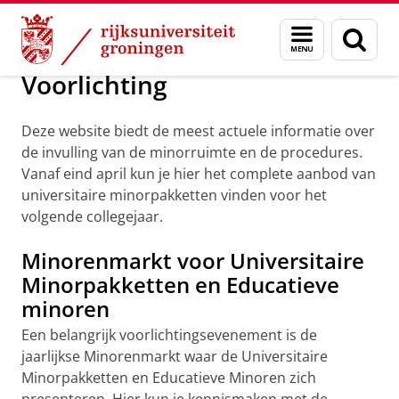
Skip
Skip
Onderwijs
Opleidingen
Minor programma's
Menu
Zoek
to
to
en
Content
Navigation
zoeken
Voorlichting
Deze website biedt de meest actuele informatie over
de invulling van de minorruimte en de procedures.
Vanaf eind april kun je hier het complete aanbod van
universitaire minorpakketten vinden voor het
volgende collegejaar.
Minorenmarkt voor Universitaire
Minorpakketten en Educatieve
minoren
Een belangrijk voorlichtingsevenement is de
jaarlijkse Minorenmarkt waar de Universitaire
Minorpakketten en Educatieve Minoren zich