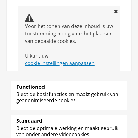
Voor het tonen van deze inhoud is uw
toestemming nodig voor het plaatsen
van bepaalde cookies.
U kunt uw
cookie instellingen aanpassen
.
Functioneel
Biedt de basisfuncties en maakt gebruik van
geanonimiseerde cookies.
F
L
R
I
Y
Volg de RUG
a
i
S
n
o
Standaard
c
n
S
s
u
Biedt de optimale werking en maakt gebruik
e
k
-
t
T
Studiekiezers
van onder andere videocookies.
b
e
f
a
u