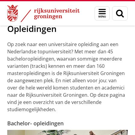
Skip
Skip
Onderwijs
Opleidingen
Menu
Zoek
to
to
en
Content
Navigation
zoeken
Opleidingen
Op zoek naar een universitaire opleiding aan een
Nederlandse topuniversiteit? Met meer dan 45
bacheloropleidingen, waarvan sommige meerdere
varianten (tracks) kennen en meer dan 160
masteropleidingen is de Rijksuniversiteit Groningen
de aangewezen plek. En niet alleen voor jou: van
over de hele wereld komen studenten en academici
naar de Rijksuniversiteit Groningen. Op deze pagina
vind je een overzicht van de verschillende
studiemogelijkheden.
Bachelor- opleidingen