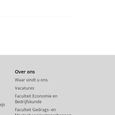
Over ons
Waar vindt u ons
Vacatures
Faculteit Economie en
Bedrijfskunde
ijs
Faculteit Gedrags- en