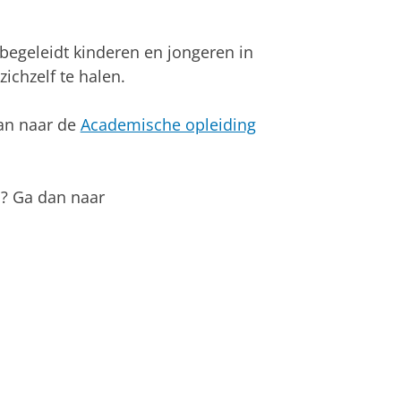
an
om deze video te zien
e begeleidt kinderen en jongeren in
zichzelf te halen.
dan naar de
Academische opleiding
l? Ga dan naar