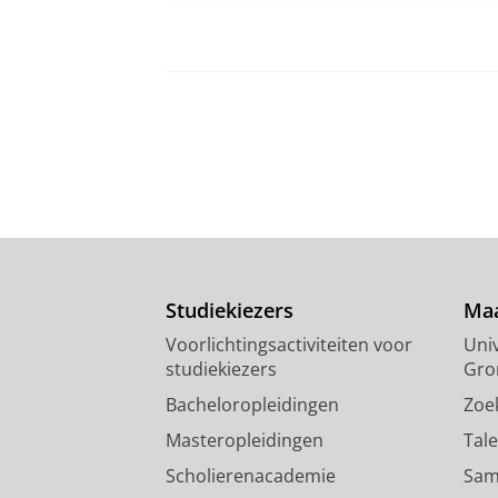
Studiekiezers
Maa
Voorlichtingsactiviteiten voor
Univ
studiekiezers
Gro
Bacheloropleidingen
Zoe
Masteropleidingen
Tal
Scholierenacademie
Sam