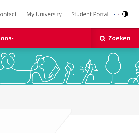
ontact
My University
Student Portal
Contr
Nederlands
English
 ons
Zoeken