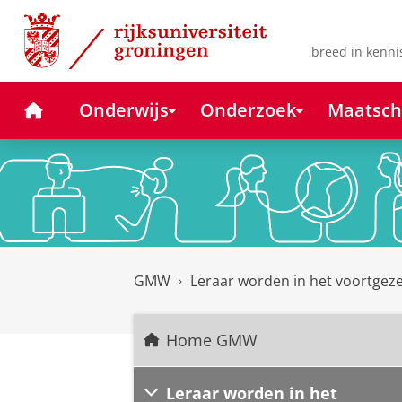
Skip
Skip
to
to
Content
Navigation
breed in kenni
Home
Onderwijs
Onderzoek
Maatsch
GMW
Leraar worden in het voortgeze
Home GMW
Leraar worden in het