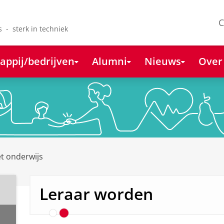
C
s - sterk in techniek
appij/bedrijven
Alumni
Nieuws
Over
De lerarenopleiding van
de Rijksuniversiteit
t onderwijs
Groningen volgens een
masterstudent
Leraar worden